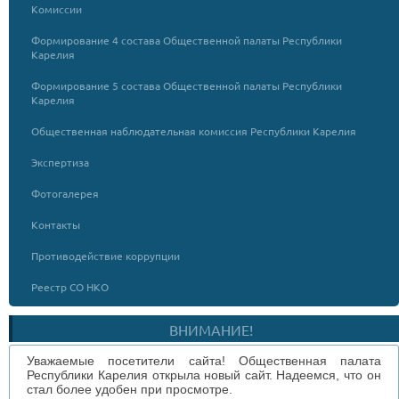
Комиссии
Формирование 4 состава Общественной палаты Республики
Карелия
Формирование 5 состава Общественной палаты Республики
Карелия
Общественная наблюдательная комиссия Республики Карелия
Экспертиза
Фотогалерея
Контакты
Противодействие коррупции
Реестр СО НКО
ВНИМАНИЕ!
Уважаемые посетители сайта! Общественная палата
Республики Карелия открыла новый сайт. Надеемся, что он
стал более удобен при просмотре.