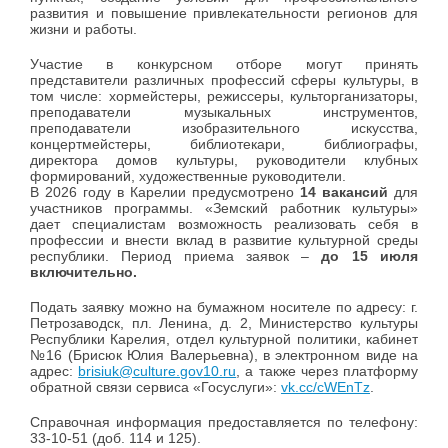
развития и повышение привлекательности регионов для
жизни и работы.
Участие в конкурсном отборе могут принять
представители различных профессий сферы культуры, в
том числе: хормейстеры, режиссеры, культорганизаторы,
преподаватели музыкальных инструментов,
преподаватели изобразительного искусства,
концертмейстеры, библиотекари, библиографы,
директора домов культуры, руководители клубных
формирований, художественные руководители.
В 2026 году в Карелии предусмотрено
14 вакансий
для
участников программы. «Земский работник культуры»
дает специалистам возможность реализовать себя в
профессии и внести вклад в развитие культурной среды
республики. Период приема заявок –
до 15 июля
включительно.
Подать заявку можно на бумажном носителе по адресу: г.
Петрозаводск, пл. Ленина, д. 2, Министерство культуры
Республики Карелия, отдел культурной политики, кабинет
№16 (Брисюк Юлия Валерьевна), в электронном виде на
адрес:
brisiuk@culture.gov10.ru
, а также через платформу
обратной связи сервиса «Госуслуги»:
vk.cc/cWEnTz
.
Справочная информация предоставляется по телефону:
33-10-51 (доб. 114 и 125).