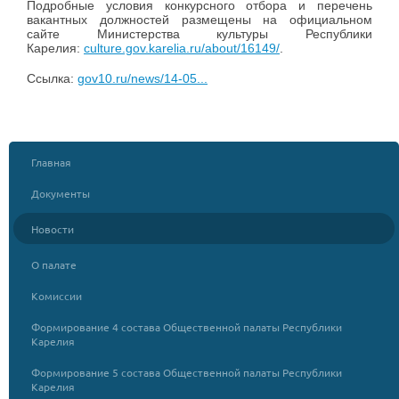
Подробные условия конкурсного отбора и перечень
вакантных должностей размещены на официальном
сайте Министерства культуры Республики
Карелия:
culture.gov.karelia.ru/about/16149/
.
Ссылка:
gov10.ru/news/14-05...
Главная
Документы
Новости
О палате
Комиссии
Формирование 4 состава Общественной палаты Республики
Карелия
Формирование 5 состава Общественной палаты Республики
Карелия