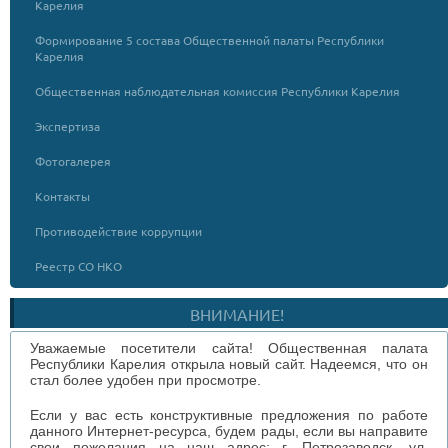
Карелия
Формирование 5 состава Общественной палаты Республики
Карелия
Общественная наблюдательная комиссия Республики Карелия
Экспертиза
Фотогалерея
Контакты
Противодействие коррупции
Реестр СО НКО
ВНИМАНИЕ!
Уважаемые посетители сайта! Общественная палата
Республики Карелия открыла новый сайт. Надеемся, что он
стал более удобен при просмотре.
Если у вас есть конструктивные предложения по работе
данного Интернет-ресурса, будем рады, если вы направите
свои пожелания на наш адрес: г. Петрозаводск, ул.