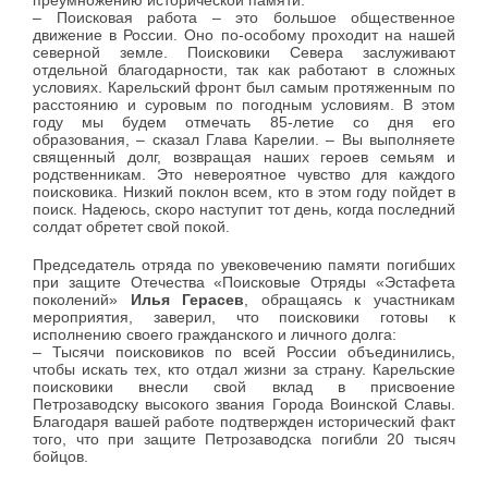
преумножению исторической памяти.
– Поисковая работа – это большое общественное
движение в России. Оно по-особому проходит на нашей
северной земле. Поисковики Севера заслуживают
отдельной благодарности, так как работают в сложных
условиях. Карельский фронт был самым протяженным по
расстоянию и суровым по погодным условиям. В этом
году мы будем отмечать 85-летие со дня его
образования, – сказал Глава Карелии. – Вы выполняете
священный долг, возвращая наших героев семьям и
родственникам. Это невероятное чувство для каждого
поисковика. Низкий поклон всем, кто в этом году пойдет в
поиск. Надеюсь, скоро наступит тот день, когда последний
солдат обретет свой покой.
Председатель отряда по увековечению памяти погибших
при защите Отечества «Поисковые Отряды «Эстафета
поколений»
Илья Герасев
, обращаясь к участникам
мероприятия, заверил, что поисковики готовы к
исполнению своего гражданского и личного долга:
– Тысячи поисковиков по всей России объединились,
чтобы искать тех, кто отдал жизни за страну. Карельские
поисковики внесли свой вклад в присвоение
Петрозаводску высокого звания Города Воинской Славы.
Благодаря вашей работе подтвержден исторический факт
того, что при защите Петрозаводска погибли 20 тысяч
бойцов.