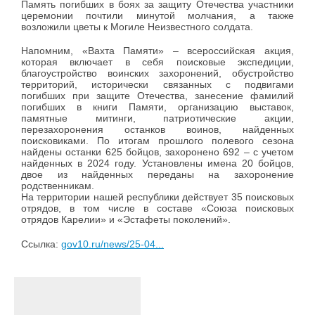
Память погибших в боях за защиту Отечества участники
церемонии почтили минутой молчания, а также
возложили цветы к Могиле Неизвестного солдата.
Напомним, «Вахта Памяти» – всероссийская акция,
которая включает в себя поисковые экспедиции,
благоустройство воинских захоронений, обустройство
территорий, исторически связанных с подвигами
погибших при защите Отечества, занесение фамилий
погибших в книги Памяти, организацию выставок,
памятные митинги, патриотические акции,
перезахоронения останков воинов, найденных
поисковиками. По итогам прошлого полевого сезона
найдены останки 625 бойцов, захоронено 692 – с учетом
найденных в 2024 году. Установлены имена 20 бойцов,
двое из найденных переданы на захоронение
родственникам.
На территории нашей республики действует 35 поисковых
отрядов, в том числе в составе «Союза поисковых
отрядов Карелии» и «Эстафеты поколений».
Ссылка:
gov10.ru/news/25-04...