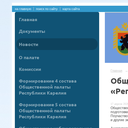
на главную
поиск по сайту
карта сайта
Главная
Документы
Новости
О палате
Комиссии
Главная
→
Общ
Формирование 4 состава
Общественной палаты
«Ре
Республики Карелия
Формирование 5 состава
17 апреля 2026
Обществен
Общественной палаты
подготовки
Республики Карелия
Поучаство
и другие э