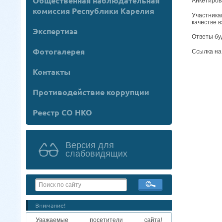
Общественная наблюдательная
Анкетиров
комиссия Республики Карелия
Участника
качестве 
Экспертиза
Ответы бу
Фотогалерея
Ссылка на
Контакты
Противодействие коррупции
Реестр СО НКО
Версия для
слабовидящих
Внимание!
Уважаемые посетители сайта!