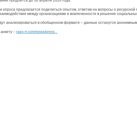
ание продлится до 30 апреля 2026 года.
м опроса предлагается поделиться опытом, ответив на вопросы о ресурсной 
взаимодействия между организациями и вовлеченности в решение социальных
дут анализироваться в обобщенном формате – данные останутся анонимными
 анкету –
raex-rr.com/news/press...