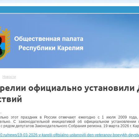
Новости
арелии официально установили 
ствий
г.
льно этот праздник в России отмечают ежегодно с 1 июля 2009 года,
тельно. С законодательной инициативой об официальном установлении
 с рядом депутатов Законодательного Собрания региона. 19 марта 2026 г. К
10.ru/news/19-03-2026-v-karelii-ofitsialno-ustanovili-den-veteranov-boevykh-deystv