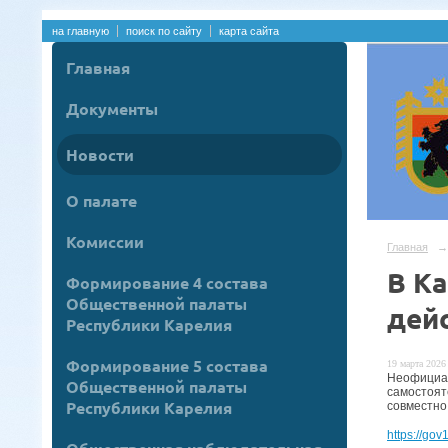
на главную
поиск по сайту
карта сайта
Главная
Документы
Новости
О палате
Комиссии
Главная
→
В К
Формирование 4 состава
Общественной палаты
дей
Республики Карелия
Формирование 5 состава
19 марта 2026 
Неофициа
Общественной палаты
самостоя
Республики Карелия
совместно
https://gov