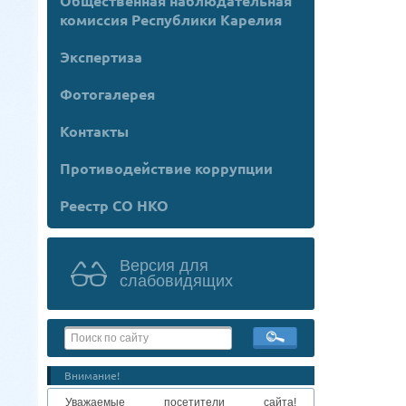
Общественная наблюдательная
комиссия Республики Карелия
Экспертиза
Фотогалерея
Контакты
Противодействие коррупции
Реестр СО НКО
Версия для
слабовидящих
Внимание!
Уважаемые посетители сайта!