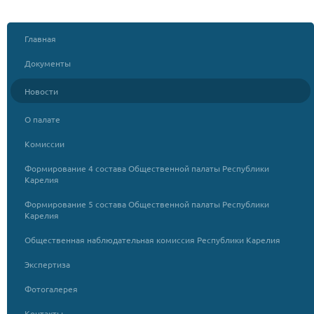
Главная
Документы
Новости
О палате
Комиссии
Формирование 4 состава Общественной палаты Республики
Карелия
Формирование 5 состава Общественной палаты Республики
Карелия
Общественная наблюдательная комиссия Республики Карелия
Экспертиза
Фотогалерея
Контакты