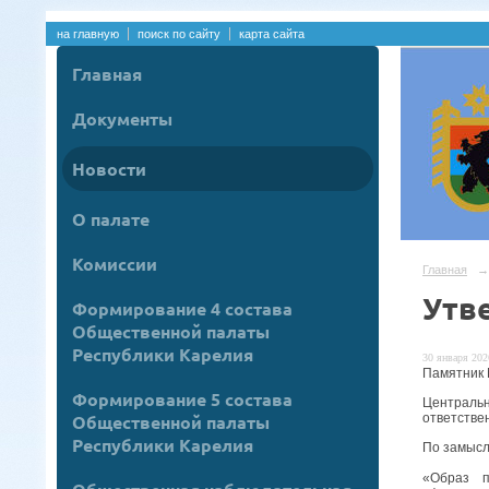
на главную
поиск по сайту
карта сайта
Главная
Документы
Новости
О палате
Комиссии
Главная
→
Утв
Формирование 4 состава
Общественной палаты
Республики Карелия
30 января 2026
Памятник 
Формирование 5 состава
Централь
ответстве
Общественной палаты
Республики Карелия
По замысл
«Образ п