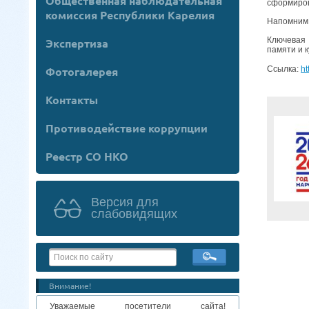
Общественная наблюдательная
сформиров
комиссия Республики Карелия
Напомним,
Ключевая 
Экспертиза
памяти и 
Ссылка:
ht
Фотогалерея
Контакты
Противодействие коррупции
Реестр СО НКО
Версия для
слабовидящих
Внимание!
Уважаемые посетители сайта!