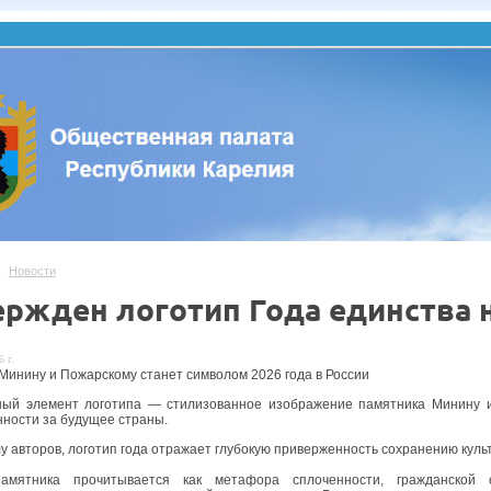
Новости
ержден логотип Года единства 
 г.
Минину и Пожарскому станет символом 2026 года в России
ный элемент логотипа — стилизованное изображение памятника Минину
нности за будущее страны.
у авторов, логотип года отражает глубокую приверженность сохранению кул
амятника прочитывается как метафора сплоченности, гражданской с