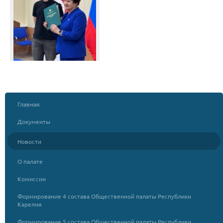
Главная
Документы
Новости
О палате
Комиссии
Формирование 4 состава Общественной палаты Республики
Карелия
Формирование 5 состава Общественной палаты Республики