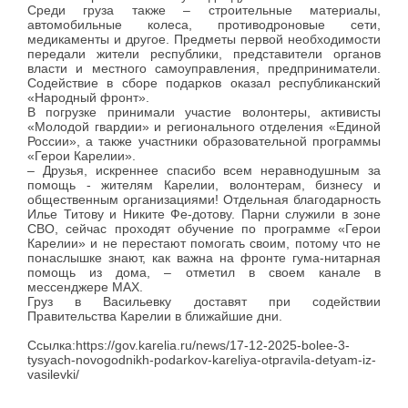
Среди груза также – строительные материалы,
автомобильные колеса, противодроновые сети,
медикаменты и другое. Предметы первой необходимости
передали жители республики, представители органов
власти и местного самоуправления, предприниматели.
Содействие в сборе подарков оказал республиканский
«Народный фронт».
В погрузке принимали участие волонтеры, активисты
«Молодой гвардии» и регионального отделения «Единой
России», а также участники образовательной программы
«Герои Карелии».
– Друзья, искреннее спасибо всем неравнодушным за
помощь - жителям Карелии, волонтерам, бизнесу и
общественным организациями! Отдельная благодарность
Илье Титову и Никите Фе-дотову. Парни служили в зоне
СВО, сейчас проходят обучение по программе «Герои
Карелии» и не перестают помогать своим, потому что не
понаслышке знают, как важна на фронте гума-нитарная
помощь из дома, – отметил в своем канале в
мессенджере MAX.
Груз в Васильевку доставят при содействии
Правительства Карелии в ближайшие дни.
Ссылка:https://gov.karelia.ru/news/17-12-2025-bolee-3-
tysyach-novogodnikh-podarkov-kareliya-otpravila-detyam-iz-
vasilevki/