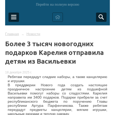
Перейти на полную версию
Главная
Новости
→
Более 3 тысяч новогодних
подарков Карелия отправила
детям из Васильевки
18 декабря 2025 г.
Ребятам передадут сладкие наборы, а также канцелярию
и игрушки.
В преддверии Нового года создать настоящее
праздничное настроение детям из подшефной
Васильевки помогут наборы со сладостями. Карелия
направила им 3400 подарков. Подарки прибрели за счет
республиканского бюджета по поручению Главы
республики Артура Парфенчикова. Также ребятам
передадут предметы канцелярии, мягкие игрушки,
школьные рюкзаки и теплую одежду.