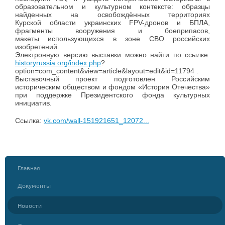
образовательном и культурном контексте: образцы
найденных на освобождённых территориях
Курской области украинских FPV-дронов и БПЛА,
фрагменты вооружения и боеприпасов,
макеты использующихся в зоне СВО российских
изобретений.
Электронную версию выставки можно найти по ссылке:
historyrussia.org/index.php
?
option=com_content&view=article&layout=edit&id=11794 .
Выставочный проект подготовлен Российским
историческим обществом и фондом «История Отечества»
при поддержке Президентского фонда культурных
инициатив.
Ссылка:
vk.com/wall-151921651_12072...
Главная
Документы
Новости