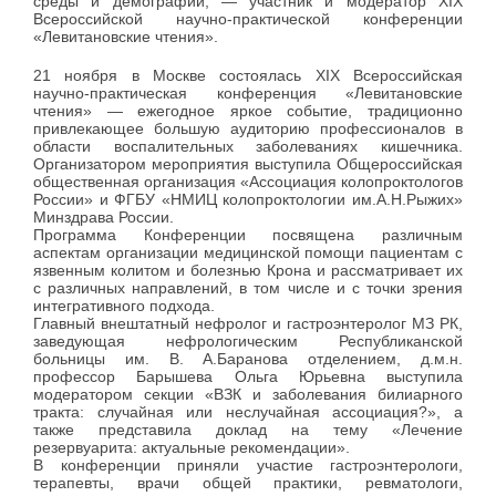
среды и демографии, — участник и модератор XIX
Всероссийской научно-практической конференции
«Левитановские чтения».
21 ноября в Москве состоялась XIX Всероссийская
научно-практическая конференция «Левитановские
чтения» — ежегодное яркое событие, традиционно
привлекающее большую аудиторию профессионалов в
области воспалительных заболеваниях кишечника.
Организатором мероприятия выступила Общероссийская
общественная организация «Ассоциация колопроктологов
России» и ФГБУ «НМИЦ колопроктологии им.А.Н.Рыжих»
Минздрава России.
Программа Конференции посвящена различным
аспектам организации медицинской помощи пациентам с
язвенным колитом и болезнью Крона и рассматривает их
с различных направлений, в том числе и с точки зрения
интегративного подхода.
Главный внештатный нефролог и гастроэнтеролог МЗ РК,
заведующая нефрологическим Республиканской
больницы им. В. А.Баранова отделением, д.м.н.
профессор Барышева Ольга Юрьевна выступила
модератором секции «ВЗК и заболевания билиарного
тракта: случайная или неслучайная ассоциация?», а
также представила доклад на тему «Лечение
резервуарита: актуальные рекомендации».
В конференции приняли участие гастроэнтерологи,
терапевты, врачи общей практики, ревматологи,