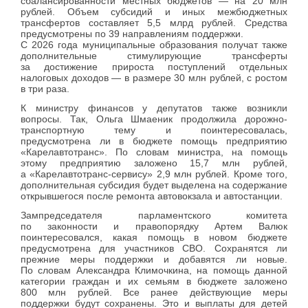
сбалансированности местных бюджетов — на 20 млн
рублей. Объем субсидий и иных межбюджетных
трансфертов составляет 5,5 млрд рублей. Средства
предусмотрены по 39 направлениям поддержки.
С 2026 года муниципальные образования получат также
дополнительные стимулирующие трансферты
за достижение прироста поступлений отдельных
налоговых доходов — в размере 30 млн рублей, с ростом
в три раза.
К министру финансов у депутатов также возникли
вопросы. Так, Ольга Шмаеник продолжила дорожно-
транспортную тему и поинтересовалась,
предусмотрена ли в бюджете помощь предприятию
«Карелавтотранс». По словам министра, на помощь
этому предприятию заложено 15,7 млн рублей,
а «Карелавтотранс-сервису» 2,9 млн рублей. Кроме того,
дополнительная субсидия будет выделена на содержание
открывшегося после ремонта автовокзала и автостанции.
Зампредседателя парламентского комитета
по законности и правопорядку Артем Валюк
поинтересовался, какая помощь в новом бюджете
предусмотрена для участников СВО. Сохранятся ли
прежние меры поддержки и добавятся ли новые.
По словам Александра Климочкина, на помощь данной
категории граждан и их семьям в бюджете заложено
800 млн рублей. Все ранее действующие меры
поддержки будут сохранены. Это и выплаты для детей