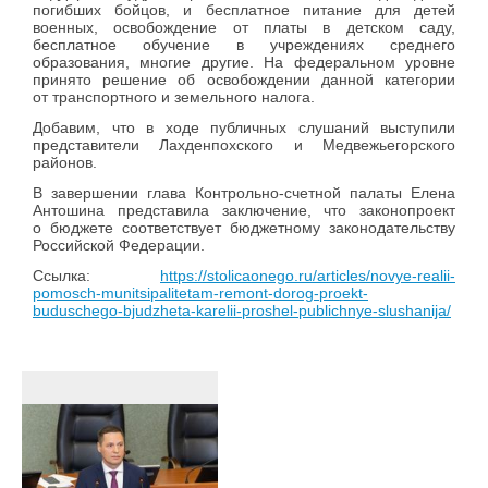
погибших бойцов, и бесплатное питание для детей
военных, освобождение от платы в детском саду,
бесплатное обучение в учреждениях среднего
образования, многие другие. На федеральном уровне
принято решение об освобождении данной категории
от транспортного и земельного налога.
Добавим, что в ходе публичных слушаний выступили
представители Лахденпохского и Медвежьегорского
районов.
В завершении глава Контрольно-счетной палаты Елена
Антошина представила заключение, что законопроект
о бюджете соответствует бюджетному законодательству
Российской Федерации.
Ссылка:
https://stolicaonego.ru/articles/novye-realii-
pomosch-munitsipalitetam-remont-dorog-proekt-
buduschego-bjudzheta-karelii-proshel-publichnye-slushanija/