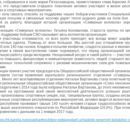
в, собравшихся в зале мэрии Петрозаводска, приветствовал глава Карелии А
о, что представители старшего поколения активно участвуют в жизни респу
ах и спортивных мероприятиях.
 хочу сказать спасибо за поддержку наших бойцов-участников Специально
ная посылка и связанные носочки дарят тепло родного дома на поле боя
ой за работу, благодаря которой организацию «Северные колокола» хо
ов.
низации «Северные колокола» Татьяна Коновалова, староста группы по ор
 поддержку бойцам СВО оказывает весь коллектив организации.
 участницы откликаются, со всех групп приходят, все всегда вяжут шарфы
теплые одеяла. Помощь от всех большая. Мы шестой раз отправляем гр
0 или 140 пар носков. Кладем в посылки конфетки, сладости разные и иконки
елии в своем выступлении также подчеркнул, что перед организацией се
льную работу среди молодежи. Неоценимый ресурс в такой работе — участи
но повышать финансовую и компьютерную грамотность людей старшего воз
онных технологий сопряжено с рисками мошеннических схем для пожилых
ами.
нции принял участие председатель Общероссийской общественной организа
овили состав правления карельского регионального отделения «Северн
. Много лет возглавлявшая отделение Наталья Вартанова стала почетным п
я региональная общероссийская общественная организация «Союз пенсионе
дседателем с 2014 года была избрана Наталья Вартанова, до этого неизмен
ией на протяжении всей своей многолетней деятельности успешно реал
 организованы спортивные секции, хор, танцевальные группы, созданы анс
енные спортивные республиканские мероприятия, активно ведется волонтерс
 республике проживает свыше 140 тысяч человек старше трудоспособного в
о выше аналогичного показателя по Российской Федерации (24,0%). При этом
сравнению с данными на 1 января 2017 года.
tps://rk.karelia.ru/social/parfenchikov-poblagodaril-uchastnits-severnyh-kolokolo