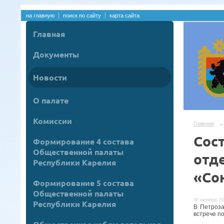
на главную
поиск по сайту
карта сайта
Главная
Документы
Новости
О палате
Комиссии
Главная
→
Сос
Формирование 4 состава
Общественной палаты
отд
Республики Карелия
«Со
Формирование 5 состава
Общественной палаты
30 октября 20
Республики Карелия
В Петроза
встрече п