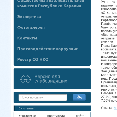
Общественная наблюдательная
Участнико
комиссия Республики Карелия
главное т
киносеанс
«Отдельно
Экспертиза
отправлен
Вартанов
Парфенчик
Фотогалерея
Член орга
посильную
«Все наши
Контакты
отправке 
связали 13
Глава Кар
Противодействие коррупции
воспитате
Также нуж
информаци
Реестр СО НКО
мошенник
В конфере
также обн
Ханцевича
Карельска
Версия для
года. Пре
слабовидящих
Организац
пожилых»,
многочисл
Сегодня в
27,4%, чт
7,05% по 
Внимание!
Ссылка:
ht
Уважаемые посетители сайта!