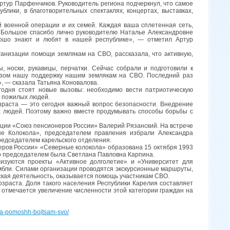
ртур Парфенчиков. Руководитель региона подчеркнул, что самое
блики, в благотворительных спектаклях, концертах, выставках,
й военной операции и их семей. Каждая ваша сплетенная сеть,
. Большое спасибо лично руководителю Наталье Александровне
рошо знают и любят в нашей республике», — отметил Артур
ганизации помощи землякам на СВО, рассказала, что активную,
, носки, рукавицы, перчатки. Сейчас собрали и подготовили к
узом нашу поддержку нашим землякам на СВО. Последний раз
», — сказала Татьяна Коновалова.
годня стоят новые вызовы: необходимо вести патриотическую
е пожилых людей.
раста — это сегодня важный вопрос безопасности. Внедрение
 людей. Поэтому важно вместе продумывать способы борьбы с
ции «Союз пенсионеров России» Валерий Рязанский. На встрече
ые Колокола», председателем правления избрали Александра
редседателем карельского отделения.
ров России» «Северные колокола» образована 15 октября 1993
но председателем была Светлана Павловна Карпина.
изуются проекты «Активное долголетие» и «Университет для
амбли. Силами организации проводятся экскурсионные маршруты,
кая деятельность, оказывается помощь участникам СВО.
озраста. Доля такого населения Республики Карелия составляет
 отмечается увеличение численности этой категории граждан на
v-za-pomoshh-bojtsam-svo/