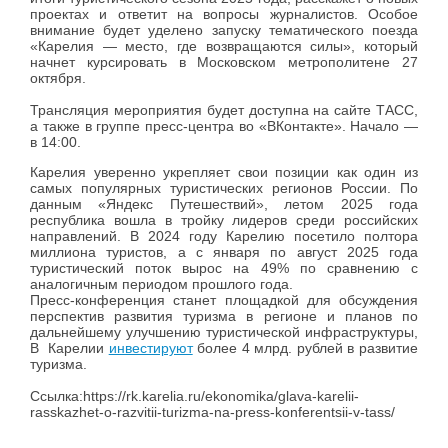
проектах и ответит на вопросы журналистов. Особое
внимание будет уделено запуску тематического поезда
«Карелия — место, где возвращаются силы», который
начнет курсировать в Московском метрополитене 27
октября.
Трансляция мероприятия будет доступна на сайте ТАСС,
а также в группе пресс-центра во «ВКонтакте». Начало —
в 14:00.
Карелия уверенно укрепляет свои позиции как один из
самых популярных туристических регионов России. По
данным «Яндекс Путешествий», летом 2025 года
республика вошла в тройку лидеров среди российских
направлений. В 2024 году Карелию посетило полтора
миллиона туристов, а с января по август 2025 года
туристический поток вырос на 49% по сравнению с
аналогичным периодом прошлого года.
Пресс-конференция станет площадкой для обсуждения
перспектив развития туризма в регионе и планов по
дальнейшему улучшению туристической инфраструктуры,
В Карелии
инвестируют
более 4 млрд. рублей в развитие
туризма.
Ссылка:https://rk.karelia.ru/ekonomika/glava-karelii-
rasskazhet-o-razvitii-turizma-na-press-konferentsii-v-tass/