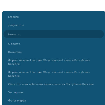
Главная
Документы
Новости
О палате
Комиссии
Формирование 4 состава Общественной палаты Республики
Карелия
Формирование 5 состава Общественной палаты Республики
Карелия
Общественная наблюдательная комиссия Республики Карелия
Экспертиза
Фотогалерея