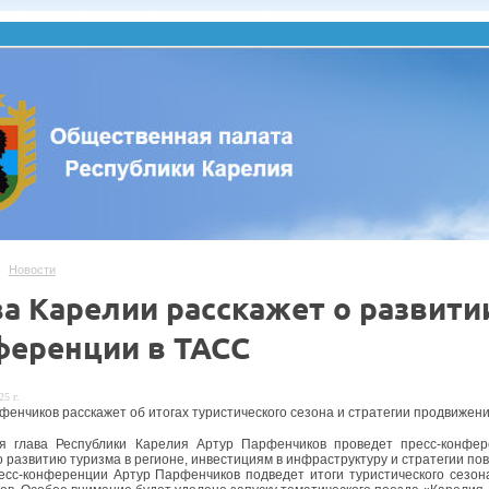
Новости
а Карелии расскажет о развитии
ференции в ТАСС
25 г.
фенчиков расскажет об итогах туристического сезона и стратегии продвижени
ря глава Республики Карелия Артур Парфенчиков проведет пресс-конфе
 развитию туризма в регионе, инвестициям в инфраструктуру и стратегии п
есс-конференции Артур Парфенчиков подведет итоги туристического сезона