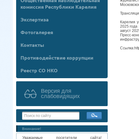
Общественная наблюдательная
журналист
Московско
комиссия Республики Карелия
Трансляци
Экспертиза
Карелия у
2025 года
август 20
Фотогалерея
Пресс-кон
инфрастру
Контакты
Ссылка:http
Противодействие коррупции
Реестр СО НКО
Версия для
слабовидящих
Внимание!
Уважаемые посетители сайта!