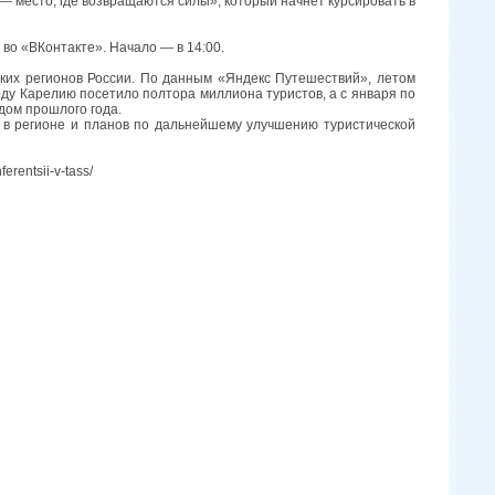
— место, где возвращаются силы», который начнет курсировать в
 во «ВКонтакте». Начало — в 14:00.
ских регионов России. По данным «Яндекс Путешествий», летом
оду Карелию посетило полтора миллиона туристов, а с января по
дом прошлого года.
 в регионе и планов по дальнейшему улучшению туристической
erentsii-v-tass/