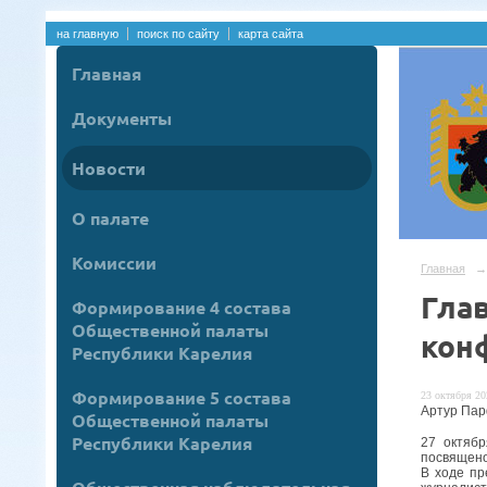
на главную
поиск по сайту
карта сайта
Главная
Документы
Новости
О палате
Комиссии
Главная
→
Глав
Формирование 4 состава
Общественной палаты
кон
Республики Карелия
Формирование 5 состава
23 октября 20
Артур Пар
Общественной палаты
Республики Карелия
27 октяб
посвящено
В ходе пр