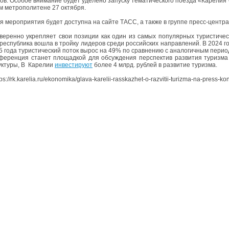
ов. Особое внимание будет уделено запуску тематического поезда «Карелия 
м метрополитене 27 октября.
я мероприятия будет доступна на сайте ТАСС, а также в группе пресс-центра
веренно укрепляет свои позиции как один из самых популярных туристиче
 республика вошла в тройку лидеров среди российских направлений. В 2024 г
25 года туристический поток вырос на 49% по сравнению с аналогичным перио
ференция станет площадкой для обсуждения перспектив развития туризма
ктуры, В Карелии
инвестируют
более 4 млрд. рублей в развитие туризма.
s://rk.karelia.ru/ekonomika/glava-karelii-rasskazhet-o-razvitii-turizma-na-press-konf