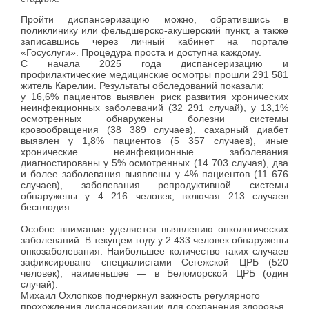
Пройти диспансеризацию можно, обратившись в
поликлинику или фельдшерско-акушерский пункт, а также
записавшись через личный кабинет на портале
«Госуслуги». Процедура проста и доступна каждому.
С начала 2025 года диспансеризацию и
профилактические медицинские осмотры прошли 291 581
житель Карелии. Результаты обследований показали:
у 16,6% пациентов выявлен риск развития хронических
неинфекционных заболеваний (32 291 случай), у 13,1%
осмотренных обнаружены болезни системы
кровообращения (38 389 случаев), сахарный диабет
выявлен у 1,8% пациентов (5 357 случаев), иные
хронические неинфекционные заболевания
диагностированы у 5% осмотренных (14 703 случая), два
и более заболевания выявлены у 4% пациентов (11 676
случаев), заболевания репродуктивной системы
обнаружены у 4 216 человек, включая 213 случаев
бесплодия.
Особое внимание уделяется выявлению онкологических
заболеваний. В текущем году у 2 433 человек обнаружены
онкозаболевания. Наибольшее количество таких случаев
зафиксировано специалистами Сегежской ЦРБ (520
человек), наименьшее — в Беломорской ЦРБ (один
случай).
Михаил Охлопков подчеркнул важность регулярного
прохождения диспансеризации для сохранения здоровья.