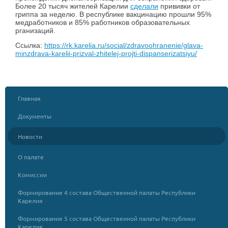
Более 20 тысяч жителей Карелии
сделали
прививки от
гриппа за неделю. В республике вакцинацию прошли 95%
медработников и 85% работников образовательных
рганизаций.
Ссылка:
https://rk.karelia.ru/social/zdravoohranenie/glava-
minzdrava-karelii-prizval-zhitelej-projti-dispanserizatsiyu/
Главная
Документы
Новости
О палате
Комиссии
Формирование 4 состава Общественной палаты Республики
Карелия
Формирование 5 состава Общественной палаты Республики
Карелия