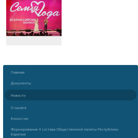
Главная
Документы
Новости
О палате
Комиссии
Формирование 4 состава Общественной палаты Республики
Карелия