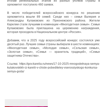
итогам региональных этапов из разных уголков страны в
оргкомитет поступило 460 заявок.
В число победителей всероссийского конкурса по решению
оргкомитета вошли 89 семей. Среди них – семья Валерия и
Александры Кулаковских из Прионежского района. Жители
Карелии стали лучшими в номинации «Многодетная семья». Семья
Кулаковских была приглашена на церемонию награждения,
которая проходила в Национальном центре «Россия».
Добавим, что в 2025 году всероссийский конкурс состоялся уже
десятый раз. Лучшие семьи страны выбирали в шести номинациях:
«Многодетная семья», «Молодая семья», «Сельская семья»,
«Золотая семья», «Семья — хранитель традиций», «Семья
защитника Отечества».
Ссылка: https://gov.karelia.ru/news/17-10-2025-mnogodetnaya-semya-
kulakovskikh-iz-karelii-v-chisle-pobediteley-vserossiyskogo-konkursa-
semya-goda/