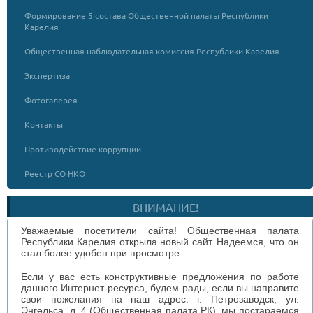
Формирование 5 состава Общественной палаты Республики
Карелия
Общественная наблюдательная комиссия Республики Карелия
Экспертиза
Фотогалерея
Контакты
Противодействие коррупции
Реестр СО НКО
ВНИМАНИЕ!
Уважаемые посетители сайта! Общественная палата
Республики Карелия открыла новый сайт. Надеемся, что он
стал более удобен при просмотре.
Если у вас есть конструктивные предложения по работе
данного Интернет-ресурса, будем рады, если вы направите
свои пожелания на наш адрес: г. Петрозаводск, ул.
Энгельса, д. 4 (Общественная палата РК), мы постараемся