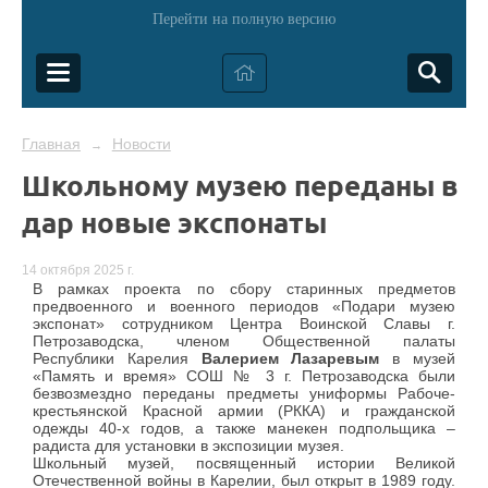
Перейти на полную версию
Главная
Новости
→
Школьному музею переданы в
дар новые экспонаты
14 октября 2025 г.
В рамках проекта по сбору старинных предметов
предвоенного и военного периодов «Подари музею
экспонат» сотрудником Центра Воинской Славы г.
Петрозаводска, членом Общественной палаты
Республики Карелия
Валерием Лазаревым
в музей
«Память и время» СОШ № 3 г. Петрозаводска были
безвозмездно переданы предметы униформы Рабоче-
крестьянской Красной армии (РККА) и гражданской
одежды 40-х годов, а также манекен подпольщика –
радиста для установки в экспозиции музея.
Школьный музей, посвященный истории Великой
Отечественной войны в Карелии, был открыт в 1989 году.