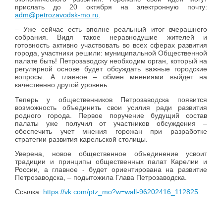
прислать до 20 октября на электронную почту:
adm@petrozavodsk-mo.ru
.
– Уже сейчас есть вполне реальный итог вчерашнего
собрания. Видя такое неравнодушие жителей и
готовность активно участвовать во всех сферах развития
города, участники решили: муниципальной Общественной
палате быть! Петрозаводску необходим орган, который на
регулярной основе будет обсуждать важные городские
вопросы. А главное – обмен мнениями выйдет на
качественно другой уровень.
Теперь у общественников Петрозаводска появится
возможность объединить свои усилия ради развития
родного города. Первое поручение будущий состав
палаты уже получил от участников обсуждения –
обеспечить учет мнения горожан при разработке
стратегии развития карельской столицы.
Уверена, новое общественное объединение усвоит
традиции и принципы общественных палат Карелии и
России, а главное - будет ориентирована на развитие
Петрозаводска, – подытожила Глава Петрозаводска.
Ссылка:
https://vk.com/ptz_mo?w=wall-96202416_112825