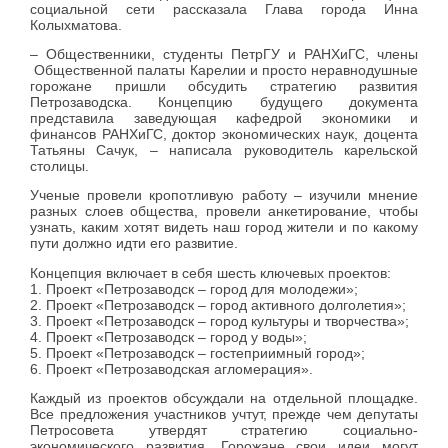
социальной сети рассказала Глава города Инна
Колыхматова.
– Общественники, студенты ПетрГУ и РАНХиГС, члены
Общественной палаты Карелии и просто неравнодушные
горожане пришли обсудить стратегию развития
Петрозаводска. Концепцию будущего документа
представила заведующая кафедрой экономики и
финансов РАНХиГС, доктор экономических наук, доцента
Татьяны Сачук, – написала руководитель карельской
столицы.
Ученые провели кропотливую работу – изучили мнение
разных слоев общества, провели анкетирование, чтобы
узнать, каким хотят видеть наш город жители и по какому
пути должно идти его развитие.
Концепция включает в себя шесть ключевых проектов:
1. Проект «Петрозаводск – город для молодежи»;
2. Проект «Петрозаводск – город активного долголетия»;
3. Проект «Петрозаводск – город культуры и творчества»;
4. Проект «Петрозаводск – город у воды»;
5. Проект «Петрозаводск – гостеприимный город»;
6. Проект «Петрозаводская агломерация».
Каждый из проектов обсуждали на отдельной площадке.
Все предложения участников учтут, прежде чем депутаты
Петросовета утвердят стратегию социально-
экономического развития. Горожане свои идеи могут