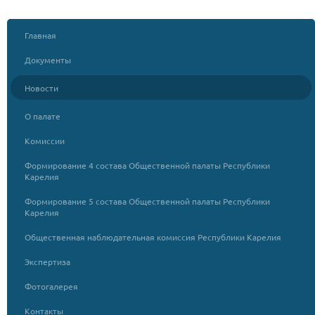
Главная
Документы
Новости
О палате
Комиссии
Формирование 4 состава Общественной палаты Республики
Карелия
Формирование 5 состава Общественной палаты Республики
Карелия
Общественная наблюдательная комиссия Республики Карелия
Экспертиза
Фотогалерея
Контакты