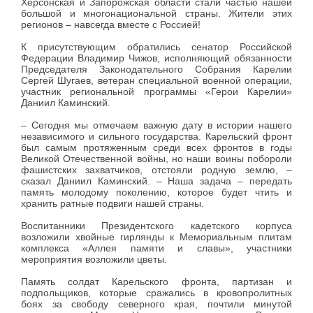
Херсонская и Запорожская области стали частью нашей
большой и многонациональной страны. Жители этих
регионов – навсегда вместе с Россией!
К присутствующим обратились сенатор Российской
Федерации Владимир Чижов, исполняющий обязанности
Председателя Законодательного Собрания Карелии
Сергей Шугаев, ветеран специальной военной операции,
участник региональной программы «Герои Карелии»
Даниил Каминский.
– Сегодня мы отмечаем важную дату в истории нашего
независимого и сильного государства. Карельский фронт
был самым протяженным среди всех фронтов в годы
Великой Отечественной войны, но наши воины побороли
фашистских захватчиков, отстояли родную землю, –
сказал Даниил Каминский. – Наша задача – передать
память молодому поколению, которое будет чтить и
хранить ратные подвиги нашей страны.
Воспитанники Президентского кадетского корпуса
возложили хвойные гирлянды к Мемориальным плитам
комплекса «Аллея памяти и славы», участники
мероприятия возложили цветы.
Память солдат Карельского фронта, партизан и
подпольщиков, которые сражались в кровопролитных
боях за свободу северного края, почтили минутой