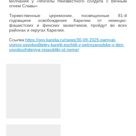
молчания у «Могилы Неизвестного солдата с Вечным
огнем Славы».
Торжественные церемонии, посвященные 81-й
годовщине освобождения Карелии от немецко-
фашистских и финских захватчиков, пройдут во всех
районах и округах Карелии.
Ссылка:
https://gov.karelia.ru/news/30-09-2025-pamyat-
voinov-osvoboditeley-karelii-pochtili-v-petrozavodske-v-den-
osvobozhdeniya-respubliki-ot-neme/