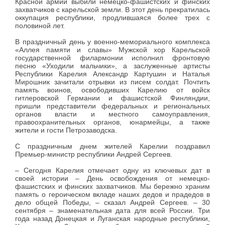
Красной армии выбили немецко-фашистских и финских
захватчиков с карельской земли. В этот день прекратилась
оккупация республики, продлившаяся более трех с
половиной лет.
В праздничный день у военно-мемориального комплекса
«Аллея памяти и славы» Мужской хор Карельской
государственной филармонии исполнил фронтовую
песню «Уходили мальчики», а заслуженные артисты
Республики Карелия Александр Картушин и Наталья
Мирошник зачитали отрывки из писем солдат. Почтить
память воинов, освободивших Карелию от войск
гитлеровской Германии и фашистской Финляндии,
пришли представители федеральных и региональных
органов власти и местного самоуправления,
правоохранительных органов, юнармейцы, а также
жители и гости Петрозаводска.
С праздничным днем жителей Карелии поздравил
Премьер-министр республики Андрей Сергеев.
– Сегодня Карелия отмечает одну из ключевых дат в
своей истории – День освобождения от немецко-
фашистских и финских захватчиков. Мы бережно храним
память о героическом вкладе наших дедов и прадедов в
дело общей Победы, – сказал Андрей Сергеев. – 30
сентября – знаменательная дата для всей России. Три
года назад Донецкая и Луганская народные республики,