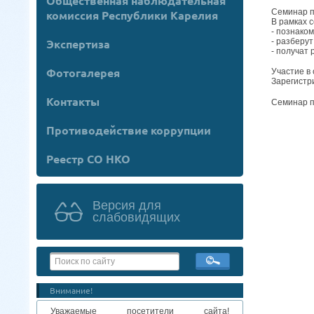
Общественная наблюдательная
Семинар п
комиссия Республики Карелия
В рамках 
- познако
- разберу
Экспертиза
- получат
Фотогалерея
Участие в
Зарегистри
Контакты
Семинар п
Противодействие коррупции
Реестр СО НКО
Версия для
слабовидящих
Внимание!
Уважаемые посетители сайта!