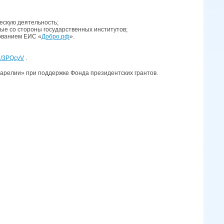
ескую деятельность;
мые со стороны государственных институтов;
ованием ЕИС «
Добро.рф
».
ru/3PQcyV
.
арелии» при поддержке Фонда президентских грантов.