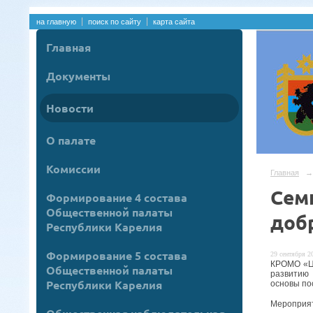
на главную
поиск по сайту
карта сайта
Главная
Документы
Новости
О палате
Комиссии
Главная
→
Сем
Формирование 4 состава
Общественной палаты
доб
Республики Карелия
Формирование 5 состава
29 сентября 20
КРОМО «Це
Общественной палаты
развитию 
Республики Карелия
основы по
Мероприяти