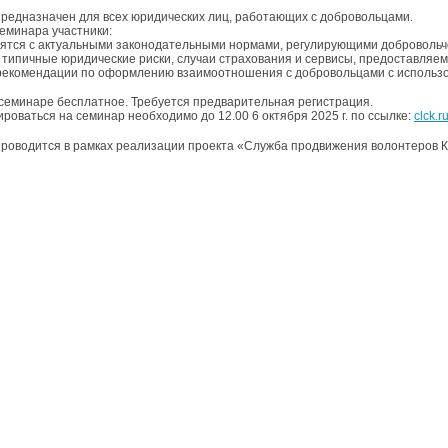
редназначен для всех юридических лиц, работающих с добровольцами.
семинара участники:
мятся с актуальными законодательными нормами, регулирующими добровольч
т типичные юридические риски, случаи страхования и сервисы, предоставляе
 рекомендации по оформлению взаимоотношения с добровольцами с использ
 семинаре бесплатное. Требуется предварительная регистрация.
роваться на семинар необходимо до 12.00 6 октября 2025 г. по ссылке:
clck.
роводится в рамках реализации проекта «Служба продвижения волонтеров К