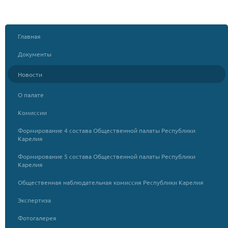
Главная
Документы
Новости
О палате
Комиссии
Формирование 4 состава Общественной палаты Республики
Карелия
Формирование 5 состава Общественной палаты Республики
Карелия
Общественная наблюдательная комиссия Республики Карелия
Экспертиза
Фотогалерея