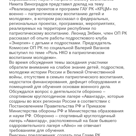
Никита Виноградов представил доклад на тему
«Реализация проектов и программ ГАУ РК «КРЦМ» по
военно – патриотическому воспитанию детей и
молодежи», в котором рассказал о федеральных,
региональных проектах, программах, мероприятиях,
реализуемых на территории республики по
патриотическому воспитанию. Леонид Зябкин, член ОП РК
рассказал об опыте работы подросткового клуба
«Энергия» с детьми и подростками. Председатель
Комиссии ОП РК по социальной Валерий Ваганов
выступил по теме «Роль НКО в патриотическом
воспитании молодежи».
Во время обсуждения темы заседания участники
обратили внимание на слабое знание детей, подростков,
молодежи истории России и Великой Отечественной
войны, отсутствие в семьях патриотического воспитания,
недостаток финансирования, дефицит оборудования и
помещений для обучения основам военного дела.
Обсуждался вопрос о деятельности оборонно –
спортивном круглогодичном лагере «Авангард», которые
созданы во всех регионах России в соответствии с
Постановлением Правительства РФ и Приказом
Министерства обороны РФ и Министерства образования
и науки РФ. Оборонно – спортивный круглогодичный
лагерь «Авангард», расположенный на базе бывшего
оздоровительного лагеря «Айно» не отвечает
требованиям для обучения.
Внесены предложения: создать при Главе РК