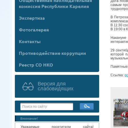
Общественная наблюдательная
Дата посв
самым про
комиссия Республики Карелия
труднопро
Экспертиза
В Петроза
комплекса
В 11:30 с
Фотогалерея
В 19:00 в
Накануне
Контакты
интеракти
29 сентяб
Противодействие коррупции
которой п
музыкальн
Реестр СО НКО
Памятные 
Ссылка:
go
Версия для
слабовидящих
Внимание!
Уважаемые посетители сайта!