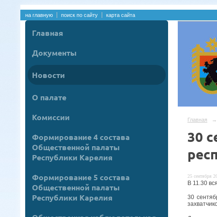
на главную
поиск по сайту
карта сайта
Главная
Документы
Новости
О палате
Комиссии
Главная
→
30 
Формирование 4 состава
Общественной палаты
рес
Республики Карелия
Формирование 5 состава
25 сентября 20
В 11.30 в
Общественной палаты
Республики Карелия
30 сентяб
захватчик