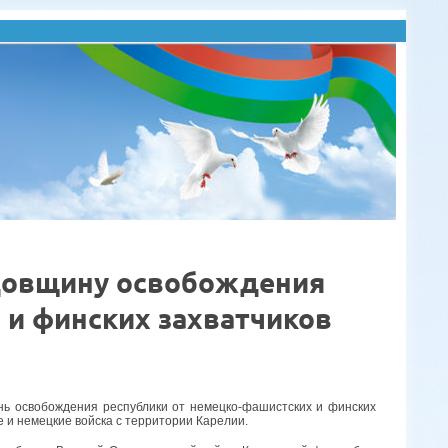
одовщину освобождения
 и финских захватчиков
нь освобождения республики от немецко-фашистских и финских
е и немецкие войска с территории Карелии.