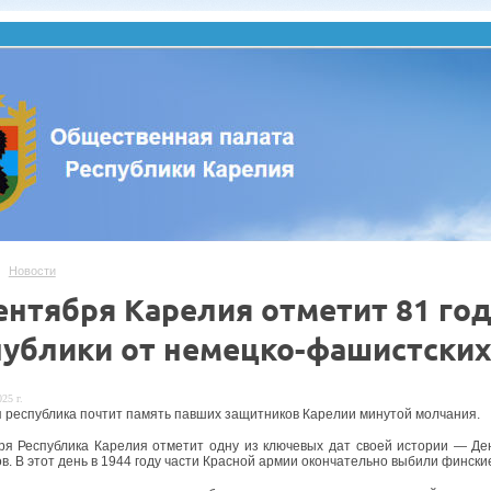
Новости
сентября Карелия отметит 81 г
публики от немецко-фашистских
25 г.
ся республика почтит память павших защитников Карелии минутой молчания.
ря Республика Карелия отметит одну из ключевых дат своей истории — Де
ов. В этот день в 1944 году части Красной армии окончательно выбили фински