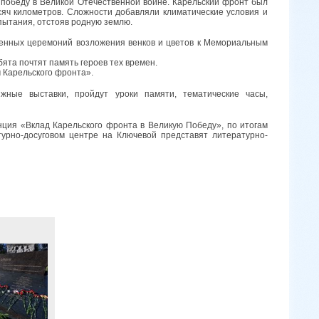
 победу в Великой Отечественной войне. Карельский фронт был
яч километров. Сложности добавляли климатические условия и
пытания, отстояв родную землю.
венных церемоний возложения венков и цветов к Мемориальным
ята почтят память героев тех времен.
 Карельского фронта».
жные выставки, пройдут уроки памяти, тематические часы,
нция «Вклад Карельского фронта в Великую Победу», по итогам
турно-досуговом центре на Ключевой представят литературно-