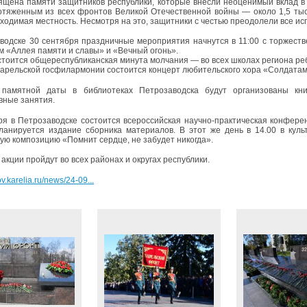
ящена памяти защитников республики, которые внесли неоценимый вклад в
тяженным из всех фронтов Великой Отечественной войны — около 1,5 тыс
ходимая местность. Несмотря на это, защитники с честью преодолели все ис
водске 30 сентября праздничные мероприятия начнутся в 11:00 с торжест
м «Аллея памяти и славы» и «Вечный огонь».
остоится общереспубликанская минута молчания — во всех школах региона реб
 Карельской госфилармонии состоится концерт любительского хора «Солдатам
 памятной даты в библиотеках Петрозаводска будут организованы кни
вные занятия.
ря в Петрозаводске состоится всероссийская научно-практическая конфере
ланируется издание сборника материалов. В этот же день в 14.00 в куль
ую композицию «Помнит сердце, не забудет никогда».
акции пройдут во всех районах и округах республики.
v.karelia.ru/news/24-09...