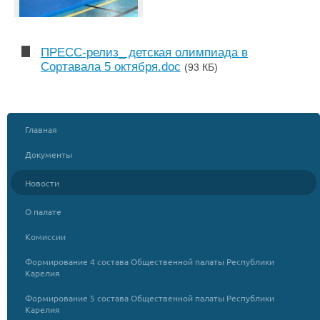
ПРЕСС-релиз_ детская олимпиада в
Сортавала 5 октября.doc
(93 КБ)
Главная
Документы
Новости
О палате
Комиссии
Формирование 4 состава Общественной палаты Республики
Карелия
Формирование 5 состава Общественной палаты Республики
Карелия