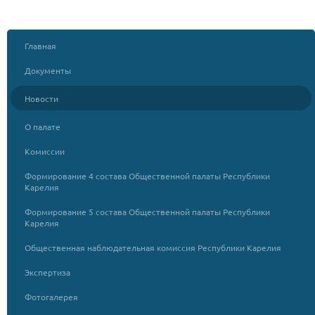
Главная
Документы
Новости
О палате
Комиссии
Формирование 4 состава Общественной палаты Республики
Карелия
Формирование 5 состава Общественной палаты Республики
Карелия
Общественная наблюдательная комиссия Республики Карелия
Экспертиза
Фотогалерея