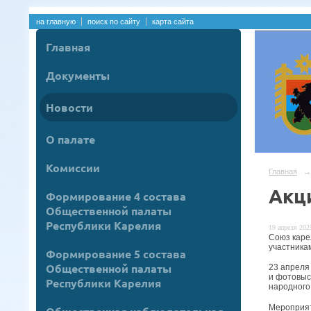
на главную
поиск по сайту
карта сайта
Главная
Документы
Новости
О палате
Комиссии
Главная
→
Акц
Формирование 4 состава
Общественной палаты
Республики Карелия
19 апреля 2025
Союз каре
участникам
Формирование 5 состава
Общественной палаты
23 апреля
и фотовыс
Республики Карелия
народного
Мероприят