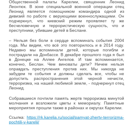
Общественной палаты Карелии, священник Леонид
Леонтюк. В зоне специальной военной операции отец
Леонид является помощником командира одной из
дивизий по работе с верующими военнослужащими. Он
подчеркнул, что киевский режим проявляет ту же
бесчеловечную и террористическую сущность, что и
преступники, убившие детей в Беслане.
– Нельзя без боли в сердце вспоминать события 2004
года. Мы видим, что всё это повторилось и в 2014 году.
Недавно мы вспоминали детей, которые погибли и
пострадали на Донбассе. В декабре прошлого года я был
в Донецке на Аллее Ангелов. И там вспоминается,
конечно, Беслан. Чем виноваты дети? Ничем нельзя
оправдать преступления против них. Мы никогда не
забудем те события и должны сделать все, чтобы не
допустить распространения этой черной нечисти,
терроризма, на нашей любимой земле, - подчеркнул отец
Леонид.
Собравшиеся почтили память жертв терроризма минутой
молчания и возложили цветы к мемориалу. Памятные
мероприятия прошли также в районах и округах Карелии.
Ссылка:
https://rk.karelia.ru/social/pamyat-zhertv-terrorizma-
pochtili-v-karelii/