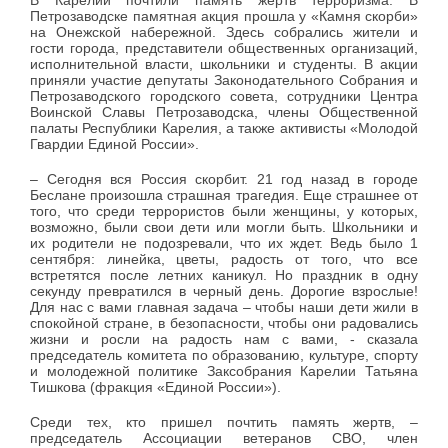
В Карелии почтили память жертв терроризма. В
Петрозаводске памятная акция прошла у «Камня скорби»
на Онежской набережной. Здесь собрались жители и
гости города, представители общественных организаций,
исполнительной власти, школьники и студенты. В акции
приняли участие депутаты Законодательного Собрания и
Петрозаводского городского совета, сотрудники Центра
Воинской Славы Петрозаводска, члены Общественной
палаты Республики Карелия, а также активисты «Молодой
Гвардии Единой России».
– Сегодня вся Россия скорбит. 21 год назад в городе
Беслане произошла страшная трагедия. Еще страшнее от
того, что среди террористов были женщины, у которых,
возможно, были свои дети или могли быть. Школьники и
их родители не подозревали, что их ждет. Ведь было 1
сентября: линейка, цветы, радость от того, что все
встретятся после летних каникул. Но праздник в одну
секунду превратился в черный день. Дорогие взрослые!
Для нас с вами главная задача – чтобы наши дети жили в
спокойной стране, в безопасности, чтобы они радовались
жизни и росли на радость нам с вами, - сказала
председатель комитета по образованию, культуре, спорту
и молодежной политике Заксобрания Карелии Татьяна
Тишкова (фракция «Единой России»).
Среди тех, кто пришел почтить память жертв, –
председатель Ассоциации ветеранов СВО, член