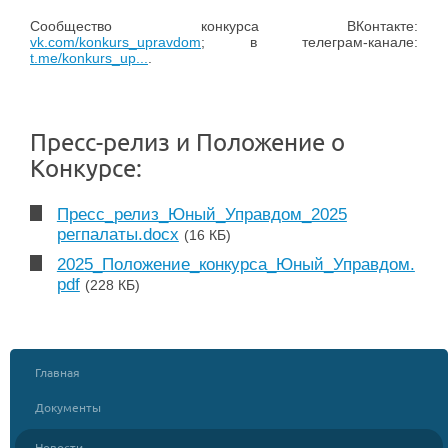
Сообщество конкурса ВКонтакте:
vk.com/konkurs_upravdom
; в телеграм-канале:
t.me/konkurs_up...
.
Пресс-релиз и Положение о
Конкурсе:
Пресс_релиз_Юный_Управдом_2025
регпалаты.docx
(16 КБ)
2025_Положение_конкурса_Юный_Управдом.
pdf
(228 КБ)
Главная
Документы
Новости