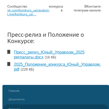
Сообщество конкурса ВКонтакте:
vk.com/konkurs_upravdom
; в телеграм-канале:
t.me/konkurs_up...
.
Пресс-релиз и Положение о
Конкурсе:
Пресс_релиз_Юный_Управдом_2025
регпалаты.docx
(16 КБ)
2025_Положение_конкурса_Юный_Управдом.
pdf
(228 КБ)
Главная
Документы
Новости