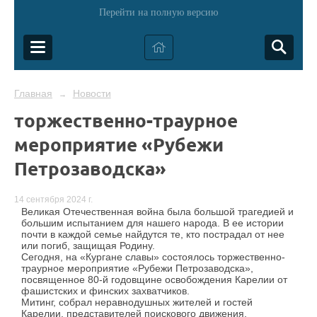
Перейти на полную версию
Главная
Новости
→
торжественно-траурное
мероприятие «Рубежи
Петрозаводска»
14 сентября 2024 г.
Великая Отечественная война была большой трагедией и
большим испытанием для нашего народа. В ее истории
почти в каждой семье найдутся те, кто пострадал от нее
или погиб, защищая Родину.
Сегодня, на «Кургане славы» состоялось торжественно-
траурное мероприятие «Рубежи Петрозаводска»,
посвященное 80-й годовщине освобождения Карелии от
фашистских и финских захватчиков.
Митинг, собрал неравнодушных жителей и гостей
Карелии, представителей поискового движения,