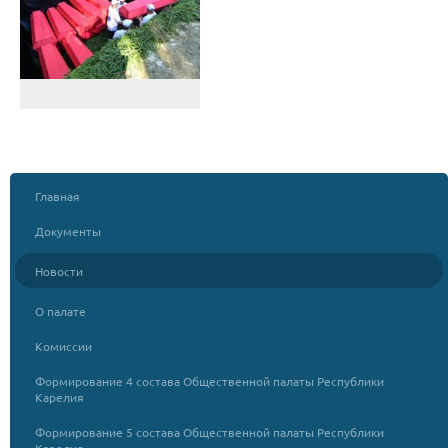
Главная
Документы
Новости
О палате
Комиссии
Формирование 4 состава Общественной палаты Республики
Карелия
Формирование 5 состава Общественной палаты Республики