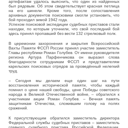
артефактам удалось выяснить, что один из найденных
был рядовым. Об этом свидетельствует красная петлица
на его шинели. Кроме того, после сопоставления
архивных документов поисковики смогли установить, что
бой проходил зимой 1942 года.
Успехом поисковой экспедиции судебных приставов стали
находки, по которым уточнили, что свой последний бой
здесь принял пропавший без вести 132 стрелковый полк.
В церемонии захоронения и закрытия Всероссийской
Вахты Памяти ФССП России принял участие заместитель
Главы республики Роман Голубев. От имени руководителя
региона Артура Парфенчикова он выразил слова
благодарности сотрудникам ФССП и представителям
карельских поисковых отрядов за проведённый нелегкий
труд.
– Сегодня мы делаем еще один шаг на пути
восстановления исторической памяти, чтобы каждый
помнил о цене нашей свободы, цене Победы советского
народа в Великой Отечественной войне, – обратился к
участникам акции Роман Голубев. – Вечная память
защитникам Отечества, сложившим голову на полях
сражений.
К присутствующим обратился заместитель директора
Федеральной службы судебных приставов – заместитель
главного судебного пристава Российской Федерации,