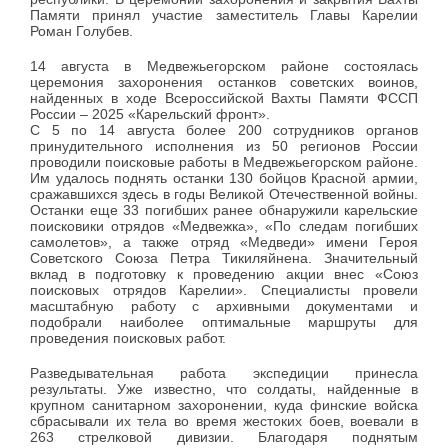
Памяти принял участие заместитель Главы Карелии
Роман Голубев.
14 августа в Медвежьегорском районе состоялась
церемония захоронения останков советских воинов,
найденных в ходе Всероссийской Вахты Памяти ФССП
России – 2025 «Карельский фронт».
С 5 по 14 августа более 200 сотрудников органов
принудительного исполнения из 50 регионов России
проводили поисковые работы в Медвежьегорском районе.
Им удалось поднять останки 130 бойцов Красной армии,
сражавшихся здесь в годы Великой Отечественной войны.
Останки еще 33 погибших ранее обнаружили карельские
поисковики отрядов «Медвежка», «По следам погибших
самолетов», а также отряд «Медведи» имени Героя
Советского Союза Петра Тикиляйнена. Значительный
вклад в подготовку к проведению акции внес «Союз
поисковых отрядов Карелии». Специалисты провели
масштабную работу с архивными документами и
подобрали наиболее оптимальные маршруты для
проведения поисковых работ.
Разведывательная работа экспедиции принесла
результаты. Уже известно, что солдаты, найденные в
крупном санитарном захоронении, куда финские войска
сбрасывали их тела во время жестоких боев, воевали в
263 стрелковой дивизии. Благодаря поднятым