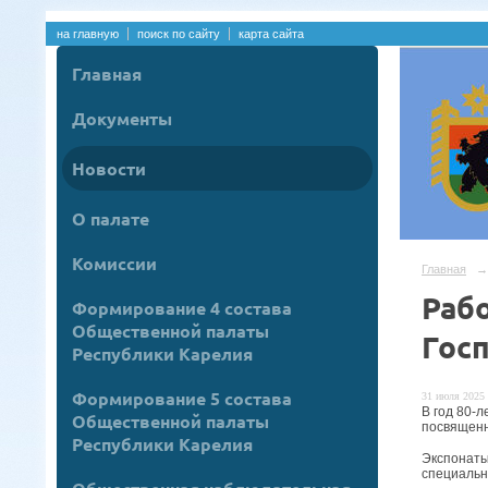
на главную
поиск по сайту
карта сайта
Главная
Документы
Новости
О палате
Комиссии
Главная
→
Раб
Формирование 4 состава
Общественной палаты
Гос
Республики Карелия
Формирование 5 состава
31 июля 2025 
В год 80-
Общественной палаты
посвященн
Республики Карелия
Экспонаты
специальн