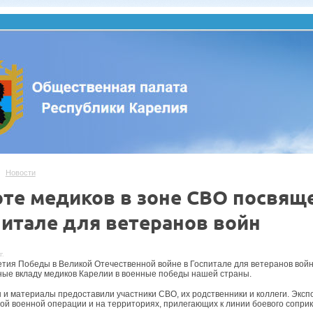
Новости
оте медиков в зоне СВО посвяще
питале для ветеранов войн
г.
летия Победы в Великой Отечественной войне в Госпитале для ветеранов вой
ые вкладу медиков Карелии в военные победы нашей страны.
 и материалы предоставили участники СВО, их родственники и коллеги. Эксп
ой военной операции и на территориях, прилегающих к линии боевого сопри