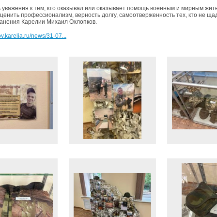
ь уважения к тем, кто оказывал или оказывает помощь военным и мирным жит
 ценить профессионализм, верность долгу, самоотверженность тех, кто не щад
анения Карелии Михаил Охлопков.
v.karelia.ru/news/31-07...