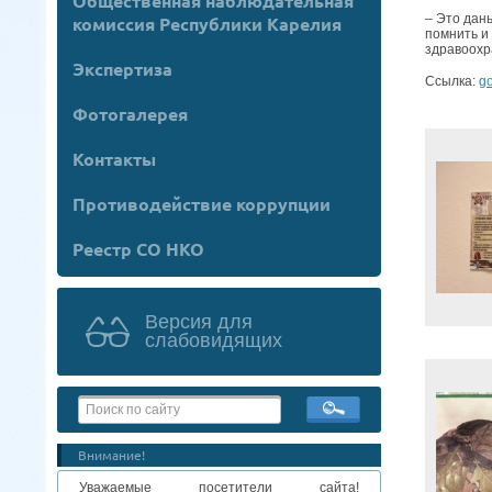
Общественная наблюдательная
– Это дан
комиссия Республики Карелия
помнить и
здравоохр
Экспертиза
Ссылка:
go
Фотогалерея
Контакты
Противодействие коррупции
Реестр СО НКО
Версия для
слабовидящих
Внимание!
Уважаемые посетители сайта!