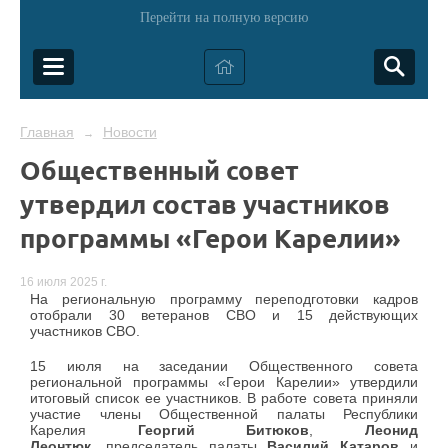
Перейти на полную версию
Главная
Новости
→
Общественный совет
утвердил состав участников
программы «Герои Карелии»
16 июля 2025 г.
На региональную программу переподготовки кадров
отобрали 30 ветеранов СВО и 15 действующих
участников СВО.
15 июля на заседании Общественного совета
региональной программы «Герои Карелии» утвердили
итоговый список ее участников. В работе совета приняли
участие члены Общественной палаты Республики
Карелия
Георгий Битюков
,
Леонид
Леонтюк,
председатель палаты
Василий Катаров
и