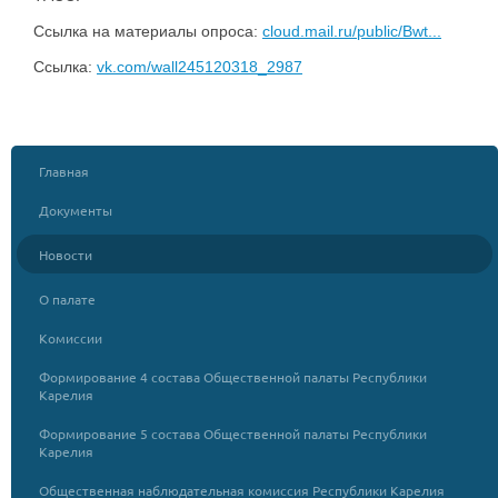
Ссылка на материалы опроса:
cloud.mail.ru/public/Bwt...
Ссылка:
vk.com/wall245120318_2987
Главная
Документы
Новости
О палате
Комиссии
Формирование 4 состава Общественной палаты Республики
Карелия
Формирование 5 состава Общественной палаты Республики
Карелия
Общественная наблюдательная комиссия Республики Карелия