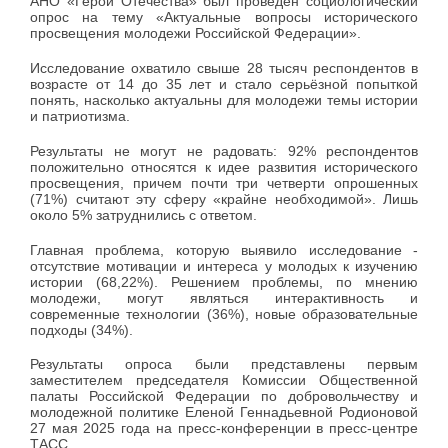
АНО «Герои Отечества» был проведен социологический
опрос на тему «Актуальные вопросы исторического
просвещения молодежи Российской Федерации».
Исследование охватило свыше 28 тысяч респондентов в
возрасте от 14 до 35 лет и стало серьёзной попыткой
понять, насколько актуальны для молодежи темы истории
и патриотизма.
Результаты не могут не радовать: 92% респондентов
положительно относятся к идее развития исторического
просвещения, причем почти три четверти опрошенных
(71%) считают эту сферу «крайне необходимой». Лишь
около 5% затруднились с ответом.
Главная проблема, которую выявило исследование -
отсутствие мотивации и интереса у молодых к изучению
истории (68,22%). Решением проблемы, по мнению
молодежи, могут являться интерактивность и
современные технологии (36%), новые образовательные
подходы (34%).
Результаты опроса были представлены первым
заместителем председателя Комиссии Общественной
палаты Российской Федерации по добровольчеству и
молодежной политике Еленой Геннадьевной Родионовой
27 мая 2025 года на пресс-конференции в пресс-центре
ТАСС.