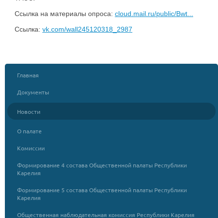
Ссылка на материалы опроса:
cloud.mail.ru/public/Bwt...
Ссылка:
vk.com/wall245120318_2987
Главная
Документы
Новости
О палате
Комиссии
Формирование 4 состава Общественной палаты Республики
Карелия
Формирование 5 состава Общественной палаты Республики
Карелия
Общественная наблюдательная комиссия Республики Карелия