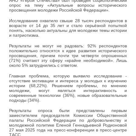
АНО «Герои Отечества» был проведен социологический
опрос на тему «Актуальные вопросы исторического
просвещения молодежи Российской Федерации».
Исследование охватило свыше 28 тысяч респондентов в
возрасте от 14 до 35 лет и стало серьёзной попыткой
понять, насколько актуальны для молодежи темы истории
и патриотизма.
Результаты не могут не радовать: 92% респондентов
положительно относятся к идее развития исторического
просвещения, причем почти три четверти опрошенных
(71%) считают эту сферу «крайне необходимой». Лишь
около 5% затруднились с ответом.
Главная проблема, которую выявило исследование -
отсутствие мотивации и интереса у молодых к изучению
истории (68,22%). Решением проблемы, по мнению
молодежи, могут являться интерактивность и
современные технологии (36%), новые образовательные
подходы (34%).
Результаты опроса были представлены первым
заместителем председателя Комиссии Общественной
палаты Российской Федерации по добровольчеству и
молодежной политике Еленой Геннадьевной Родионовой
27 мая 2025 года на пресс-конференции в пресс-центре
ТАСС.