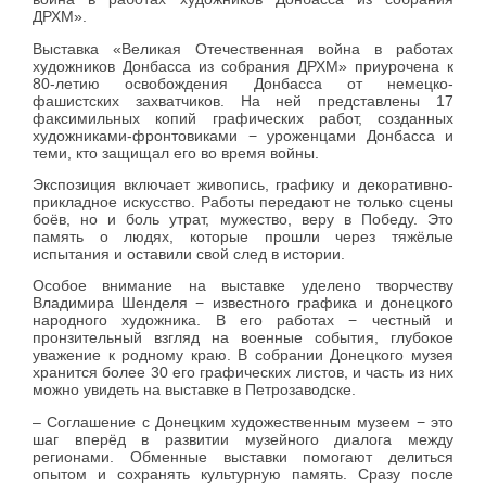
ДРХМ».
Выставка «Великая Отечественная война в работах
художников Донбасса из собрания ДРХМ» приурочена к
80-летию освобождения Донбасса от немецко-
фашистских захватчиков. На ней представлены 17
факсимильных копий графических работ, созданных
художниками-фронтовиками − уроженцами Донбасса и
теми, кто защищал его во время войны.
Экспозиция включает живопись, графику и декоративно-
прикладное искусство. Работы передают не только сцены
боёв, но и боль утрат, мужество, веру в Победу. Это
память о людях, которые прошли через тяжёлые
испытания и оставили свой след в истории.
Особое внимание на выставке уделено творчеству
Владимира Шенделя − известного графика и донецкого
народного художника. В его работах − честный и
пронзительный взгляд на военные события, глубокое
уважение к родному краю. В собрании Донецкого музея
хранится более 30 его графических листов, и часть из них
можно увидеть на выставке в Петрозаводске.
– Соглашение с Донецким художественным музеем − это
шаг вперёд в развитии музейного диалога между
регионами. Обменные выставки помогают делиться
опытом и сохранять культурную память. Сразу после