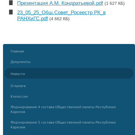
Презентация А.М. Кондратьевой.pdf
(1 627 КБ)
23_05_25_Общ.Совет_Росеестр РК_в
РАНХиГС.pdf
(4 662 КБ)
Главная
Документы
Новости
О палате
Комиссии
Формирование 4 состава Общественной палаты Республики
Карелия
Формирование 5 состава Общественной палаты Республики
Карелия