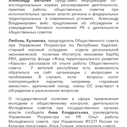
Александр Баталин
представил информацию об
инстицуональных нормах регулирования деятельности,
практики работы общественных советов при
исполнительных органах власти региона и федеральных
территориальных в современных условиях. Александр
Владимирович внёс предложение об обсуждении и
утверждении Типового положения РК о деятельности
общественных советов.
Любовь Кулакова
, председатель Общественного совета
при Управлении Росреестра по Республике Карелия,
старший научный сотрудник отдела региональной
экономической политики Института экономики КарНЦ
РАН, директор фонда «Фонд территориального развития
«Карьла» рассказала об опыте работы Общественного
совета. У жителей республики есть возможность
обратиться на сайт организации с вопросами и
проблемами. В случаях, если вопросы носят
повторяющийся характер, например, «гаражная
амнистия», арктический гектар, члены ОС участвуют в
обсуждении и разъяснения вопросов.
О государственной политике в сфере привлечения
молодежи к общественному контролю, деятельности
Молодёжных советов при государственных органах
власти сообщила
Анна
Кондратьева
, руководитель
Управления Росреестра по РК. Опыт работы
Молодёжного совета при Управлении ФССП России по
Карелии представил Илья Гульчук, председатель совета.