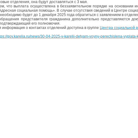
овые отделения, она будут доставляться с 3 мая.
м, что выплата осуществлена в беззаявительном порядке на основании 
Адресная социальная помощь». В случае отсутствия сведений в Центре соц
 необходимо будет до 1 декабря 2025 года обратиться с заявлением в отделе
обращения представителя гражданина дополнительно представляются доку
 подтверждающий его полномочия.
 информация о контактах отделений доступна в группе
Центра социальной 
tps://gov.karelia.ru/news/30-04-2025-v-karelii-detyam-voyny-perechislena-vyplata