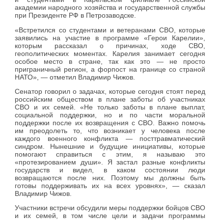
академии народного хозяйства и государственной службы
при Президенте РФ в Петрозаводске.
«Встретился со студентами и ветеранами СВО, которые
заявились на участие в программе «Герои Карелии»,
которым рассказал о причинах, ходе СВО,
геополитических моментах. Карелия занимает сегодня
особое место в стране, так как это — не просто
приграничный регион, а форпост на границе со страной
НАТО», — отметил Владимир Чижов.
Сенатор говорил о задачах, которые сегодня стоят перед
российским обществом в плане заботы об участниках
СВО и их семей. «Не только заботы в плане выплат,
социальной поддержки, но и по части моральной
поддержки после их возвращения с СВО. Важно помочь
им преодолеть то, что возникает у человека после
каждого военного конфликта — посттравматический
синдром. Нынешние и будущие инициативы, которые
помогают справиться с этим, я называю это
«протезированием души». Я застал разные конфликты
государств и видел, в каком состоянии люди
возвращаются после них. Поэтому мы должны быть
готовы поддерживать их на всех уровнях», — сказал
Владимир Чижов.
Участники встречи обсудили меры поддержки бойцов СВО
и их семей, в том числе цели и задачи программы