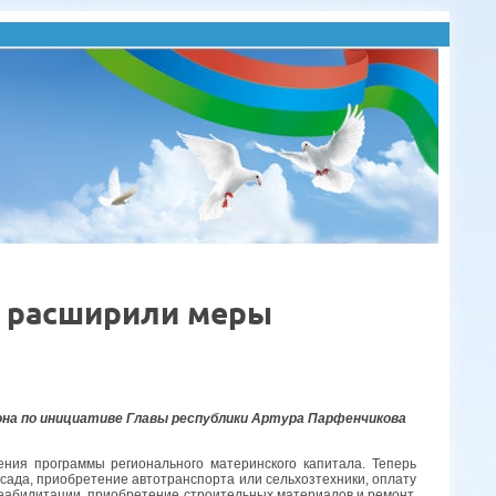
о расширили меры
гиона по инициативе Главы республики Артура Парфенчикова
ния программы регионального материнского капитала. Теперь
 сада, приобретение автотранспорта или сельхозтехники, оплату
реабилитации, приобретение строительных материалов и ремонт,