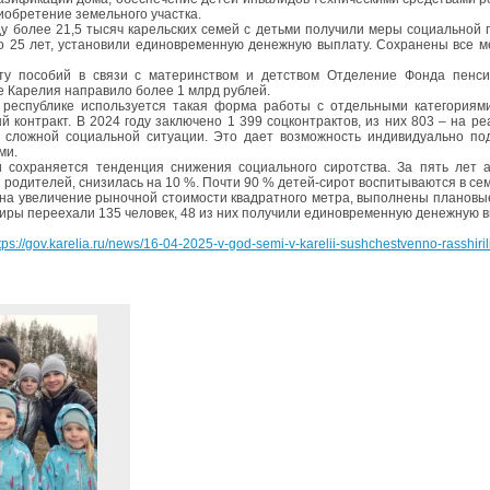
риобретение земельного участка.
ду более 21,5 тысяч карельских семей с детьми получили меры социальной
о 25 лет, установили единовременную денежную выплату. Сохранены все м
ту пособий в связи с материнством и детством Отделение Фонда пенси
е Карелия направило более 1 млрд рублей.
 республике используется такая форма работы с отдельными категориями
й контракт. В 2024 году заключено 1 399 соцконтрактов, из них 803 – на
 сложной социальной ситуации. Это дает возможность индивидуально по
ми.
 сохраняется тенденция снижения социального сиротства. За пять лет а
 родителей, снизилась на 10 %. Почти 90 % детей-сирот воспитываются в сем
на увеличение рыночной стоимости квадратного метра, выполнены плановые
тиры переехали 135 человек, 48 из них получили единовременную денежную 
tps://gov.karelia.ru/news/16-04-2025-v-god-semi-v-karelii-sushchestvenno-rasshir