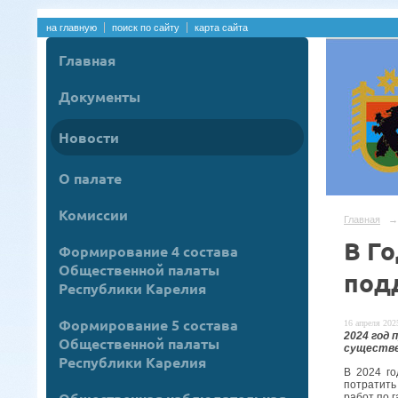
на главную
поиск по сайту
карта сайта
Главная
Документы
Новости
О палате
Комиссии
Главная
→
В Г
Формирование 4 состава
Общественной палаты
под
Республики Карелия
Формирование 5 состава
16 апреля 2025
2024 год 
Общественной палаты
существе
Республики Карелия
В 2024 го
потратить
работ по 