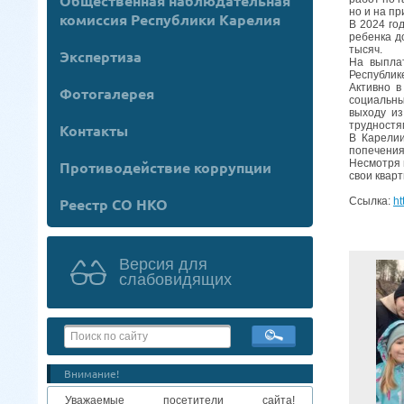
Общественная наблюдательная
но и на п
комиссия Республики Карелия
В 2024 го
ребенка д
тысяч.
Экспертиза
На выпла
Республик
Активно в
Фотогалерея
социальны
выходу из
трудностя
Контакты
В Карелии
попечения
Несмотря 
Противодействие коррупции
свои квар
Ссылка:
ht
Реестр СО НКО
Версия для
слабовидящих
Внимание!
Уважаемые посетители сайта!