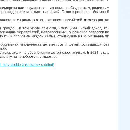
 поддержки или государственную помощь. Студенткам, родившим
еры поддержки многодетных семей. Таких в регионе – больше 8
онного и социального страхования Российской Федерации по
 граждан, в том числе семьями, имеющими низкий доход, как
 реализацию мероприятий, направленных на решение вопросов по
дойти к проблеме каждой семьи, столкнувшейся с жизненными
бсолютная численность детей-сирот и детей, оставшихся без
ьях.
 показатели по обеспечению детей-сирот жильем. В 2024 году в
выплату на приобретение квартир.
ili-mery-podderzhki-semey-s-detmi/