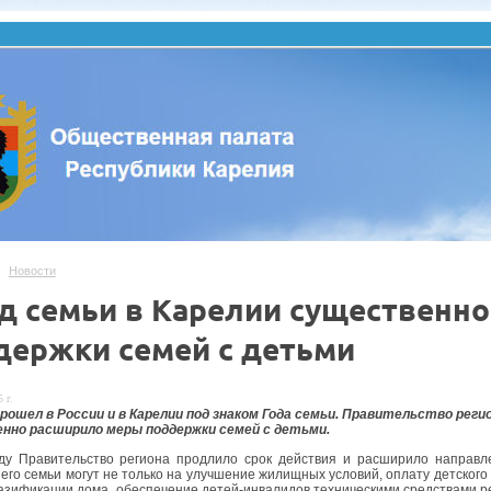
Новости
од семьи в Карелии существенн
держки семей с детьми
 г.
прошел в России и в Карелии под знаком Года семьи. Правительство ре
нно расширило меры поддержки семей с детьми.
ду Правительство региона продлило срок действия и расширило направле
 его семьи могут не только на улучшение жилищных условий, оплату детского
газификации дома, обеспечение детей-инвалидов техническими средствами 