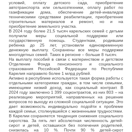
условий, оплату детского сада, приобретение
автотранспорта или сельхозтехники, оплату работ по
газификации дома, обеспечение детей-инвалидов
техническими средствами реабилитации, приобретение
строительных материалов и ремонт, но и на
приобретение земельного участка.
В 2024 году более 21,5 тысяч карельских семей с детьми
получили меры социальной поддержки или
государственную помощь. Студенткам, родившим
ребенка до 25 лет, установили единовременную
денежную выплату. Сохранены все меры поддержки
многодетных семей. Таких в регионе – больше 8 тысяч.
На выплату пособий в связи с материнством и детством
Отделение Фонда пенсионного и социального
страхования Российской Федерации по Республике
Карелия направило более 1 млрд рублей.
Активно в республике используется такая форма работы с
отдельными категориями граждан, в том числе семьями,
имеющими низкий доход, как социальный контракт. В
2024 году заключено 1 399 соцконтрактов, из них 803 – на
реализацию мероприятий, направленных на решение
вопросов по выходу из сложной социальной ситуации. Это
дает возможность индивидуально подойти к проблеме
каждой семьи, столкнувшейся с жизненными трудностями.
В Карелии сохраняется тенденция снижения социального
сиротства. За пять лет абсолютная численность детей-
сирот и детей, оставшихся без попечения родителей,
снизилась на 10 %. Почти 90 % детей-сирот