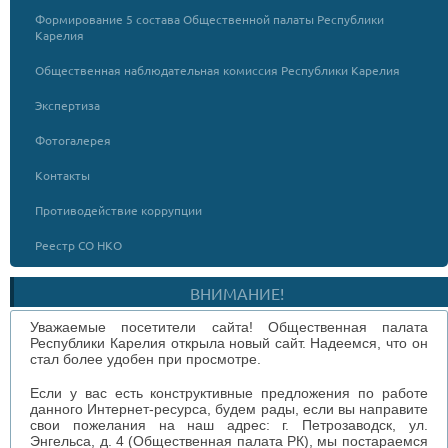
Формирование 5 состава Общественной палаты Республики
Карелия
Общественная наблюдательная комиссия Республики Карелия
Экспертиза
Фотогалерея
Контакты
Противодействие коррупции
Реестр СО НКО
ВНИМАНИЕ!
Уважаемые посетители сайта! Общественная палата
Республики Карелия открыла новый сайт. Надеемся, что он
стал более удобен при просмотре.
Если у вас есть конструктивные предложения по работе
данного Интернет-ресурса, будем рады, если вы направите
свои пожелания на наш адрес: г. Петрозаводск, ул.
Энгельса, д. 4 (Общественная палата РК), мы постараемся