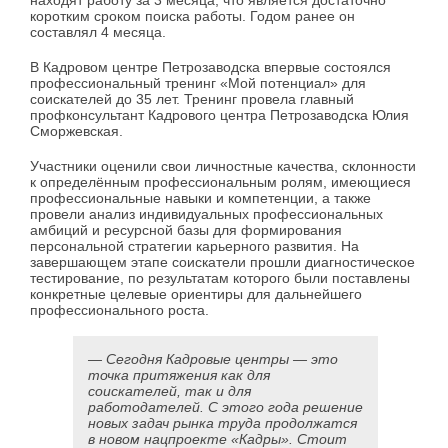
находят работу за 3 месяца, что является достаточно
коротким сроком поиска работы. Годом ранее он
составлял 4 месяца.
В Кадровом центре Петрозаводска впервые состоялся
профессиональный тренинг «Мой потенциал» для
соискателей до 35 лет. Тренинг провела главный
профконсультант Кадрового центра Петрозаводска Юлия
Сморжевская.
Участники оценили свои личностные качества, склонности
к определённым профессиональным ролям, имеющиеся
профессиональные навыки и компетенции, а также
провели анализ индивидуальных профессиональных
амбиций и ресурсной базы для формирования
персональной стратегии карьерного развития. На
завершающем этапе соискатели прошли диагностическое
тестирование, по результатам которого были поставлены
конкретные целевые ориентиры для дальнейшего
профессионального роста.
— Сегодня Кадровые центры — это
точка притяжения как для
соискателей, так и для
работодателей. С этого года решение
новых задач рынка труда продолжатся
в новом нацпроекте «Кадры». Стоит