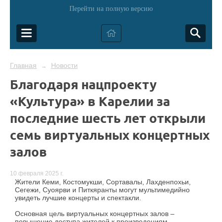
Перейти на полную версию
Главная
Новости
→
Благодаря нацпроекту
«Культура» в Карелии за
последние шесть лет открыли
семь виртуальных концертных
залов
10 февраля 2025 г.
Жители Кеми, Костомукши, Сортавалы, Лахденпохьи,
Сегежи, Суоярви и Питкяранты могут мультимедийно
увидеть лучшие концерты и спектакли.
Основная цель виртуальных концертных залов –
повышение доступа жителей к произведениям