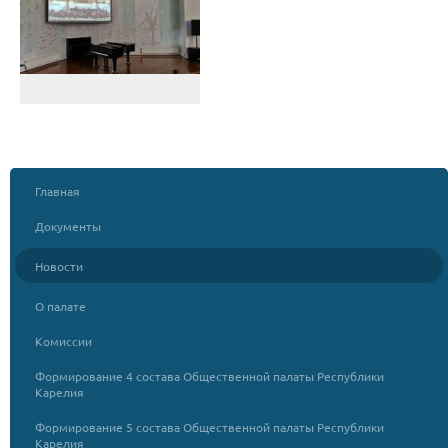
Главная
Документы
Новости
О палате
Комиссии
Формирование 4 состава Общественной палаты Республики
Карелия
Формирование 5 состава Общественной палаты Республики
Карелия