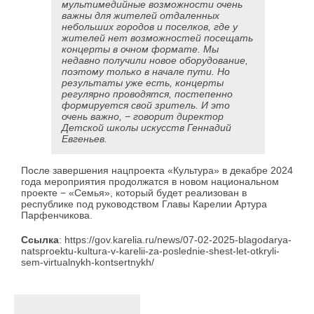
мультимедийные возможности очень
важны для жителей отдаленных
небольших городов и поселков, где у
жителей нет возможностей посещать
концерты в очном формате. Мы
недавно получили новое оборудование,
поэтому только в начале пути. Но
результаты уже есть, концерты
регулярно проводятся, постепенно
формируется свой зритель. И это
очень важно, − говорит директор
Детской школы искусств Геннадий
Евгеньев.
После завершения нацпроекта «Культура» в декабре 2024
года мероприятия продолжатся в новом национальном
проекте − «Семья», который будет реализован в
республике под руководством Главы Карелии Артура
Парфенчикова.
Ссылка
: https://gov.karelia.ru/news/07-02-2025-blagodarya-
natsproektu-kultura-v-karelii-za-poslednie-shest-let-otkryli-
sem-virtualnykh-kontsertnykh/