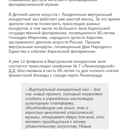
филармонической музыки.
В Детской школе искусств г. Лахденпохья виртуальный
концертный зал работает уже шестой месяц. За это время
зрители смогли посмотреть трансляцию разных
концертов, в том числе из Большого зала Карельской
государственной филармонии, посвященного 80-летию
Геннадия Миронова, народного артиста Карелии,
заслуженного деятеля искусств России. Прошли
виртуальные концерты, посвященные Дню Народного
Единства и юбилею Карельской филармонии.
А уже 12 февраля в Виртуальном концертном зале
состоится трансляция симфонии № 7 «Ленинградской»
Д.Д. Шостаковича в честь 80-летия со дня полного снятия
фашистской блокады с города-героя Ленинграда.
– Виртуальный концертный зал – для
нас новый проект, который позволяет
создать в учреждении настоящую
культурную платформу,
объединяющую как юных, так и
взрослых ценителей классической
музыки, открывает двери для всех, кто
желает приобщиться к этому
удивительному искусству. Новые