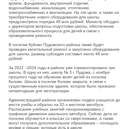
кровли, фундамента, внутренней отделке,
водоснабжению, канализации, отоплению,
электроснабжению и вентиляции. На эти цели, а также на
приобретение нового оборудования для школы
предусмотрено порядка 48 млн рублей. Министр обсудил
с директором вопросы подготовки школы, обеспечение
образовательного процесса для детей в связи с
проведением ремонта.
В поселке Кубово Пудожского района также будет
проведен капитальный ремонт и закуплено оборудование
для школы, размер субсидии составил около 48 млн
рублей.
За 2022 –2024 годы в районе уже отремонтировано три
школы. В одну из них, школу № 3 г. Пудожа, с ноября
прошлого года на обучение возят детей из поселка
Колово. Школа в поселке Колово закрыта, в связи с
существенным износом здания, которое было признано
непригодным для эксплуатации.
Администрацией района организован подвоз учащихся до
места учебы и обратно на 32-х местном автобусе.
Расписание учебных занятий синхронизировано с
графиком движения школьного автобуса. Сейчас дети из
поселка обучаются в классах со сверстниками, а также
могут получать дополнительное образование – посещать
кружки и секции, которые есть в школе.