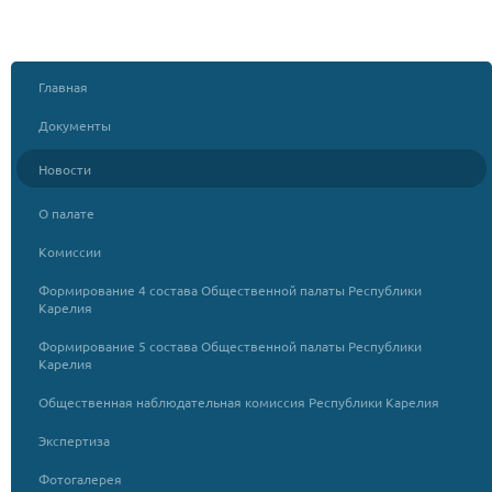
Главная
Документы
Новости
О палате
Комиссии
Формирование 4 состава Общественной палаты Республики
Карелия
Формирование 5 состава Общественной палаты Республики
Карелия
Общественная наблюдательная комиссия Республики Карелия
Экспертиза
Фотогалерея