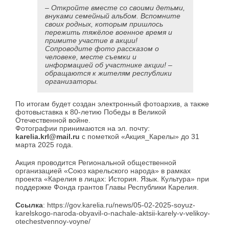
– Откройте вместе со своими детьми,
внуками семейный альбом. Вспомните
своих родных, которым пришлось
пережить тяжёлое военное время и
примите участие в акции!
Сопроводите фото рассказом о
человеке, месте съемки и
информацией об участнике акции! –
обращаются к жителям республики
организаторы.
По итогам будет создан электронный фотоархив, а также
фотовыставка к 80-летию Победы в Великой
Отечественной войне.
Фотографии принимаются на эл. почту:
karelia.krl@mail.ru
с пометкой «Акция_Карелы» до 31
марта 2025 года.
Акция проводится Региональной общественной
организацией «Союз карельского народа» в рамках
проекта «Карелия в лицах: История. Язык. Культура» при
поддержке Фонда грантов Главы Республики Карелия.
Ссылка
: https://gov.karelia.ru/news/05-02-2025-soyuz-
karelskogo-naroda-obyavil-o-nachale-aktsii-karely-v-velikoy-
otechestvennoy-voyne/