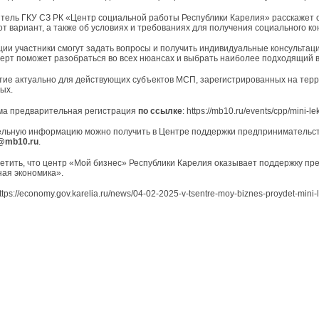
тель ГКУ СЗ РК «Центр социальной работы Республики Карелия» расскажет о 
от вариант, а также об условиях и требованиях для получения социального ко
ции участники смогут задать вопросы и получить индивидуальные консультаци
перт поможет разобраться во всех нюансах и выбрать наиболее подходящий 
ие актуально для действующих субъектов МСП, зарегистрированных на терри
ых.
а предварительная регистрация
по ссылке
: https://mb10.ru/events/cpp/mini-l
льную информацию можно получить в Центре поддержки предпринимательст
@mb10.ru
.
етить, что центр «Мой бизнес» Республики Карелия оказывает поддержку п
ная экономика».
https://economy.gov.karelia.ru/news/04-02-2025-v-tsentre-moy-biznes-proydet-mini-