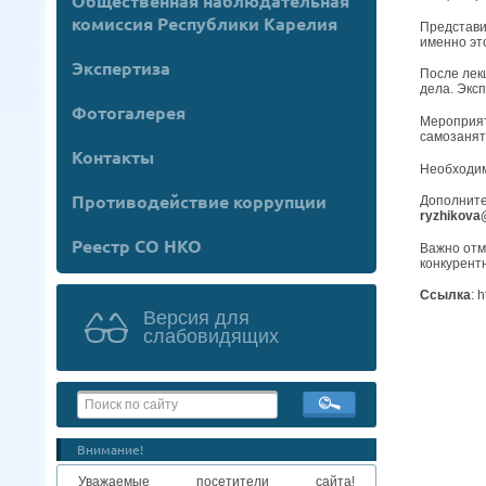
Общественная наблюдательная
комиссия Республики Карелия
Представи
именно эт
Экспертиза
После лек
дела. Экс
Фотогалерея
Мероприят
самозанят
Контакты
Необходим
Противодействие коррупции
Дополните
ryzhikova
Реестр СО НКО
Важно отм
конкурент
Ссылка
: 
Версия для
слабовидящих
Внимание!
Уважаемые посетители сайта!