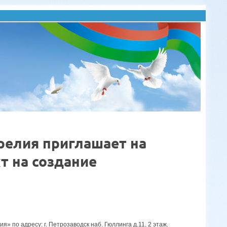
релия приглашает на
т на создание
» по адресу: г. Петрозаводск наб. Гюллинга д.11, 2 этаж.