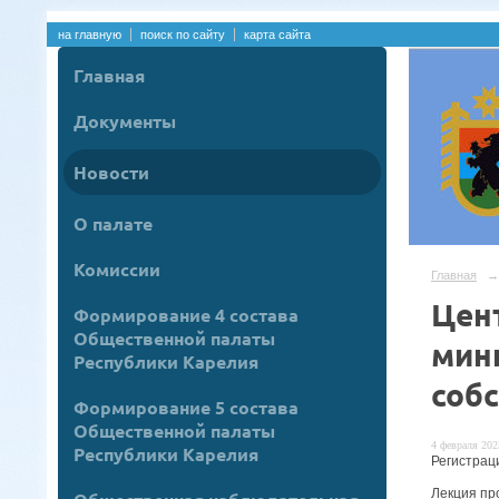
на главную
поиск по сайту
карта сайта
Главная
Документы
Новости
О палате
Комиссии
Главная
→
Цен
Формирование 4 состава
Общественной палаты
мин
Республики Карелия
соб
Формирование 5 состава
Общественной палаты
4 февраля 2025
Республики Карелия
Регистрац
Лекция про