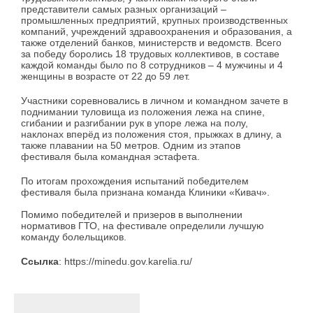
представители самых разных организаций –
промышленных предприятий, крупных производственных
компаний, учреждений здравоохранения и образования, а
также отделений банков, министерств и ведомств. Всего
за победу боролись 18 трудовых коллективов, в составе
каждой команды было по 8 сотрудников – 4 мужчины и 4
женщины в возрасте от 22 до 59 лет.
Участники соревновались в личном и командном зачете в
поднимании туловища из положения лежа на спине,
сгибании и разгибании рук в упоре лежа на полу,
наклонах вперёд из положения стоя, прыжках в длину, а
также плавании на 50 метров. Одним из этапов
фестиваля была командная эстафета.
По итогам прохождения испытаний победителем
фестиваля была признана команда Клиники «Кивач».
Помимо победителей и призеров в выполнении
нормативов ГТО, на фестивале определили лучшую
команду болельщиков.
Ссылка
: https://minedu.gov.karelia.ru/