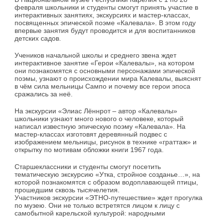
февраля школьники и студенты смогут принять участие в
интерактивных занятиях, экскурсиях и мастер-классах,
посвященных эпической поэме «Калевала». В этом году
впервые занятия будут проводится и для воспитанников
детских садов.
Учеников начальной школы и среднего звена ждет
интерактивное занятие «Герои «Калевалы», на котором
они познакомятся с основными персонажами эпической
поэмы, узнают о происхождении мира Калевалы, выяснят
в чём сила мельницы Сампо и почему все герои эпоса
сражались за неё.
На экскурсии «Элиас Лённрот – автор «Калевалы»
школьники узнают много нового о человеке, который
написал известную эпическую поэму «Калевала». На
мастер-классах изготовят деревянный подвес с
изображением мельницы, рисунок в технике «граттаж» и
открытку по мотивам обложки книги 1967 года.
Старшеклассники и студенты смогут посетить
тематическую экскурсию «Утка, стройное созданье…», на
которой познакомятся с образом водоплавающей птицы,
прошедшим сквозь тысячелетия.
Участников экскурсии «ЭТНО-путешествие» ждет прогулка
по музею. Они не только встретятся лицом к лицу с
самобытной карельской культурой: народными