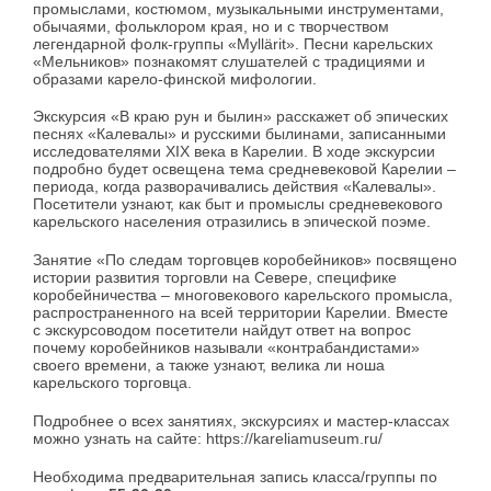
промыслами, костюмом, музыкальными инструментами,
обычаями, фольклором края, но и с творчеством
легендарной фолк-группы «Myllärit». Песни карельских
«Мельников» познакомят слушателей с традициями и
образами карело-финской мифологии.
Экскурсия «В краю рун и былин» расскажет об эпических
песнях «Калевалы» и русскими былинами, записанными
исследователями XIX века в Карелии. В ходе экскурсии
подробно будет освещена тема средневековой Карелии –
периода, когда разворачивались действия «Калевалы».
Посетители узнают, как быт и промыслы средневекового
карельского населения отразились в эпической поэме.
Занятие «По следам торговцев коробейников» посвящено
истории развития торговли на Севере, специфике
коробейничества – многовекового карельского промысла,
распространенного на всей территории Карелии. Вместе
с экскурсоводом посетители найдут ответ на вопрос
почему коробейников называли «контрабандистами»
своего времени, а также узнают, велика ли ноша
карельского торговца.
Подробнее о всех занятиях, экскурсиях и мастер-классах
можно узнать на сайте: https://kareliamuseum.ru/
Необходима предварительная запись класса/группы по