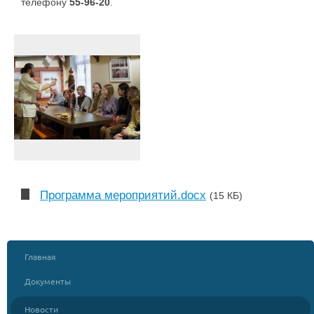
телефону
55-96-20
.
Программа мероприятий.docx
(15 КБ)
Главная
Документы
Новости